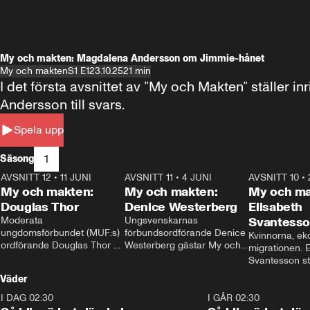
My och makten: Magdalena Andersson om Jimmie-hånet
My och makten
S1 E1
23.10.25
21 min
I det första avsnittet av ”My och Makten” ställe
Andersson till svars.
Spela upp
1
Säsong
AVSNITT 12
•
11 JUNI
26:27
AVSNITT 11
•
4 JUNI
23:40
AVSNITT 10
•
My och makten:
My och makten:
My och ma
Douglas Thor
Denice Westerberg
Elisabeth
Moderata 
Ungsvenskarnas 
Svantess
ungdomsförbundet (MUF:s) 
förbundsordförande Denice 
Kvinnorna, ek
ordförande Douglas Thor 
Westerberg gästar My och 
migrationen. E
gästar My och makten. I 
makten. I avsnittet 
Svantesson stäl
avsnittet diskuteras 
diskuteras migrationsfrågan 
när finansmini
Väder
tonårsutvisningarna och hur 
och hur SD ska locka 
Moderaterna ska locka 
kvinnliga väljare. 
I DAG 02:30
1:06
I GÅR 02:30
väljare till valet i höst. 