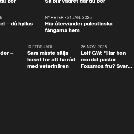
 du bor
Så blir vädret där du bor
vara med så sitter vi förstås 
25
1:22
NYHETER
•
21 JAN. 2025
0:5
ael – då hyllas
Här återvänder palestinska
fångarna hem
4:24
10 FEBRUARI
4:13
26 NOV. 2025
8:1
der –
Sara måste sälja
Leif GW: ”Har hon
huset för att ha råd
mördat pastor
med veterinären
Fossmos fru? Svar
nej.”