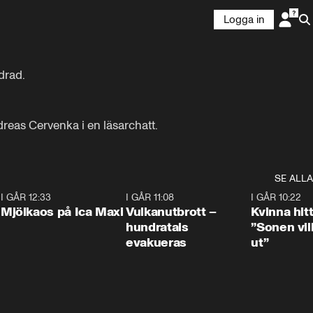
Logga in
rad.

eas Cervenka i en läsarchatt.
SE ALLA
0
I GÅR 12:33
0:24
I GÅR 11:08
0:27
I GÅR 10:22
Mjölkaos på Ica Maxi
Vulkanutbrott –
Kvinna hit
hundratals
”Sonen vill
evakueras
ut”