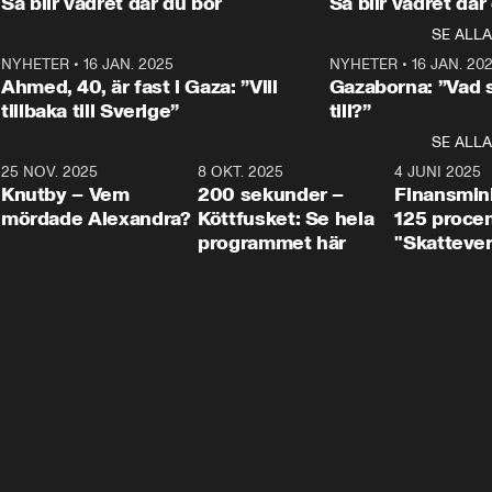
Så blir vädret där du bor
Så blir vädret där
Aftonbladets in
utbildnings- och 
statsminister Ulf Kristersson 
kommentator 
SE ALLA
integrationsminister Simona 
till svars.
Rohwedder stäl
Mohamsson till svars.
Centerpartiets
2
NYHETER
•
16 JAN. 2025
1:01
NYHETER
•
16 JAN. 20
Thand Ring till
Ahmed, 40, är fast i Gaza: ”Vill
Gazaborna: ”Vad s
tillbaka till Sverige”
till?”
SE ALLA
3
25 NOV. 2025
31:05
8 OKT. 2025
4:29
4 JUNI 2025
Knutby – Vem
200 sekunder –
Finansmin
mördade Alexandra?
Köttfusket: Se hela
125 procent
programmet här
"Skattever
viktig uppg