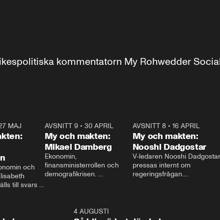
r inrikespolitiska kommentatorn My Rohwedder Soci
27 MAJ
3:51
AVSNITT 9
•
30 APRIL
24:00
AVSNITT 8
•
16 APRIL
25:1
kten:
My och makten:
My och makten:
Mikael Damberg
Nooshi Dadgostar
on
Ekonomin, 
V-ledaren Nooshi Dadgostar
finansministerrollen och 
pressas internt om 
onomin och 
demografikrisen. 
regeringsfrågan.

lisabeth 
Oppositionen ställs till svars 
I Aftonbladets 
ls till svars 
när Socialdemokraternas 
partiledarutfrågning ”My 
stern gästar 
Mikael Damberg gästar My 
och Makten” sätter hon ner 
My och Makten. 
och Makten. 
foten mot kritikerna:

1:06
4 AUGUSTI
1:0
– Vi ställer upp i val. Ska vi 