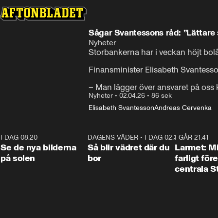
Sågar Svantessons råd: ”Lättare 
Nyheter
Storbankerna har i veckan höjt bolå
Finansminister Elisabeth Svantess
– Man lägger över ansvaret på oss
Nyheter
•
02.04.26
•
86 sek
Elisabeth Svantesson
Andreas Cervenka
I DAG 08:20
0:19
DAGENS VÄDER
•
I DAG 02:30
1:06
I GÅR 21:41
Se de nya bilderna
Så blir vädret där du
Larmet: M
på solen
bor
farligt för
centrala 