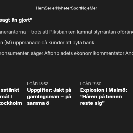
Hem
Serier
Nyheter
Sport
Nöje
Mer
Livsstil
sagt än gjort”
neräntorna – trots att Riksbanken lämnat styrräntan oföränd
on (M) uppmanade då kunder att byta bank.

 konsumenter, säger Aftonbladets ekonomikommentator Andr
0:35
I GÅR 18:52
0:33
I GÅR 17:50
1:1
isstänkt
Uppgifter: Jakt på
Explosion i Malmö:
emål i
gärningsman – på
”Håren på benen
Stockholm
samma ö
reste sig”