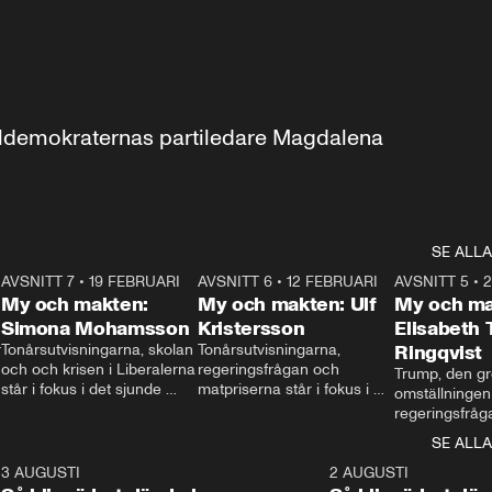
aldemokraternas partiledare Magdalena 
SE ALLA
7
AVSNITT 7
•
19 FEBRUARI
24:30
AVSNITT 6
•
12 FEBRUARI
27:30
AVSNITT 5
•
My och makten:
My och makten: Ulf
My och ma
Simona Mohamsson
Kristersson
Elisabeth
 
Tonårsutvisningarna, skolan 
Tonårsutvisningarna, 
Ringqvist
och och krisen i Liberalerna 
regeringsfrågan och 
Trump, den gr
står i fokus i det sjunde 
matpriserna står i fokus i 
omställningen
avsnittet av ”My och 
det sjätte avsnittet av ”My 
regeringsfråga
makten”. Se när 
och makten”. Se när 
centrum i det 
SE ALLA
Aftonbladets inrikespolitiska 
Aftonbladets inrikespolitiska 
avsnittet av ”
kommentator My 
kommentator My 
6
3 AUGUSTI
1:06
2 AUGUSTI
Makten”. Se nä
Rohwedder ställer 
Rohwedder ställer 