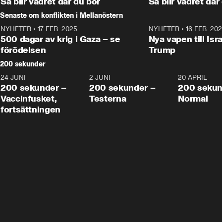
Så blir vädret där du bor
Så blir vädret där
Senaste om konflikten i Mellanöstern
NYHETER
•
17 FEB. 2025
0:45
NYHETER
•
16 FEB. 20
500 dagar av krig i Gaza – se
Nya vapen till Isr
förödelsen
Trump
200 sekunder
24 JUNI
5:00
2 JUNI
4:23
20 APRIL
200 sekunder –
200 sekunder –
200 sekun
Vaccinfusket,
Testerna
Normal
fortsättningen