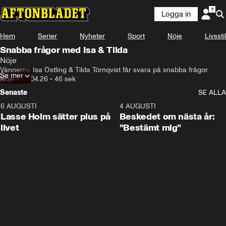
Logga in
Hem
Serier
Nyheter
Sport
Nöje
Livsstil
Snabba frågor med Isa & Tilda
Nöje
Vännerna Isa Östling & Tilda Törnqvist får svara på snabba frågor.
Se mer
Nöje
•
28.04.26
•
46 sek
Senaste
SE ALLA
6 AUGUSTI
1:04
4 AUGUSTI
Lasse Holm sätter plus på
Beskedet om nästa år:
livet
”Bestämt mig”