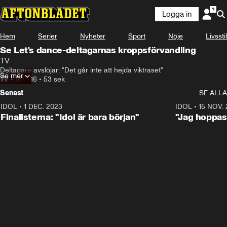
Logga in
Hem
Serier
Nyheter
Sport
Nöje
Livsstil
Se Let's dance-deltagarnas kroppsförvandling
TV
Deltagare avslöjar: "Det går inte att hejda viktraset"
Se mer
TV
•
18.07.16
•
53 sek
Senast
SE ALLA
IDOL
•
1 DEC. 2023
0:56
IDOL
•
15 NOV.
Finalisterna: "Idol är bara början"
"Jag hoppas 