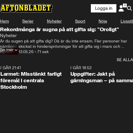
Logga in
Hem
Serier
Nyheter
Sport
Nöje
Livsstil
Rekordmånga är sugna på att gifta sig: "Oroligt"
Nyheter
Är du sugen på att gifta dig? Då är du inte ensam. Fler personer har 
nämligen skickat in hindersprövningar för att gifta sig i mars och 
Se mer
februari 2026 jämfört med 2025 – som då spåddes bli ett rekordår. 
Nyheter
•
13.05.26
•
71 sek
Men varför är vi så sugna på kärleken just nu? 
SE ALLA
I GÅR 21:41
0:35
I GÅR 18:52
Larmet: Misstänkt farligt
Uppgifter: Jakt på
föremål i centrala
gärningsman – på samma
Stockholm