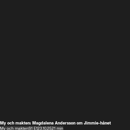
My och makten: Magdalena Andersson om Jimmie-hånet
My och makten
S1 E1
23.10.25
21 min