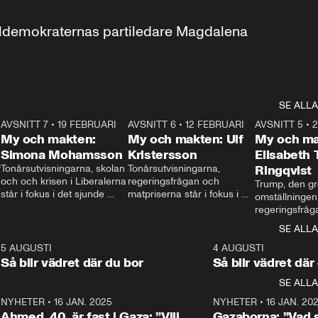
aldemokraternas partiledare Magdalena 
SE ALLA
7
AVSNITT 7
•
19 FEBRUARI
24:30
AVSNITT 6
•
12 FEBRUARI
27:30
AVSNITT 5
•
My och makten:
My och makten: Ulf
My och ma
Simona Mohamsson
Kristersson
Elisabeth
 
Tonårsutvisningarna, skolan 
Tonårsutvisningarna, 
Ringqvist
och och krisen i Liberalerna 
regeringsfrågan och 
Trump, den gr
står i fokus i det sjunde 
matpriserna står i fokus i 
omställningen
avsnittet av ”My och 
det sjätte avsnittet av ”My 
regeringsfråga
makten”. Se när 
och makten”. Se när 
centrum i det 
SE ALLA
Aftonbladets inrikespolitiska 
Aftonbladets inrikespolitiska 
avsnittet av ”
kommentator My 
kommentator My 
6
5 AUGUSTI
1:06
4 AUGUSTI
Makten”. Se nä
Rohwedder ställer 
Rohwedder ställer 
Så blir vädret där du bor
Så blir vädret där
Aftonbladets in
utbildnings- och 
statsminister Ulf Kristersson 
kommentator 
SE ALLA
integrationsminister Simona 
till svars.
Rohwedder stäl
Mohamsson till svars.
Centerpartiets
2
NYHETER
•
16 JAN. 2025
1:01
NYHETER
•
16 JAN. 20
Thand Ring till
Ahmed, 40, är fast i Gaza: ”Vill
Gazaborna: ”Vad s