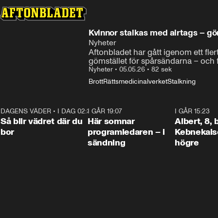
Kvinnor stalkas med airtags – göm
Nyheter
Aftonbladet har gått igenom ett flert
gömstället för spårsändarna – och 
Nyheter
•
05.05.26
•
82 sek
Brott
Rättsmedicinalverket
Stalkning
DAGENS VÄDER
•
I DAG 02:30
1:06
I GÅR 19:07
0:45
I GÅR 15:23
Så blir vädret där du
Här somnar
Albert, 8,
bor
programledaren – i
Kebnekaise
sändning
högre