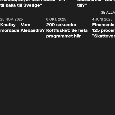
tillbaka till Sverige”
till?”
SE ALLA
3
25 NOV. 2025
31:05
8 OKT. 2025
4:29
4 JUNI 2025
Knutby – Vem
200 sekunder –
Finansmin
mördade Alexandra?
Köttfusket: Se hela
125 procent
programmet här
"Skattever
viktig uppg