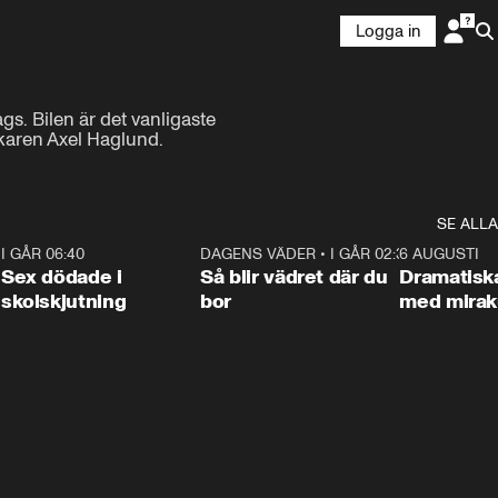
Logga in
gs. Bilen är det vanligaste 
karen Axel Haglund. 
SE ALLA
6
I GÅR 06:40
0:47
DAGENS VÄDER
•
I GÅR 02:30
1:06
6 AUGUSTI
Sex dödade i
Så blir vädret där du
Dramatisk
skolskjutning
bor
med miraku