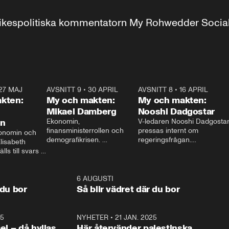
r inrikespolitiska kommentatorn My Rohwedder Soci
27 MAJ
3:51
AVSNITT 9
•
30 APRIL
24:00
AVSNITT 8
•
16 APRIL
25:1
kten:
My och makten:
My och makten:
Mikael Damberg
Nooshi Dadgostar
on
Ekonomin, 
V-ledaren Nooshi Dadgostar
finansministerrollen och 
pressas internt om 
onomin och 
demografikrisen. 
regeringsfrågan.

lisabeth 
Oppositionen ställs till svars 
I Aftonbladets 
ls till svars 
när Socialdemokraternas 
partiledarutfrågning ”My 
stern gästar 
Mikael Damberg gästar My 
och Makten” sätter hon ner 
My och Makten. 
och Makten. 
foten mot kritikerna:

1:06
6 AUGUSTI
1:0
– Vi ställer upp i val. Ska vi 
 du bor
Så blir vädret där du bor
vara med så sitter vi förstås 
25
1:22
NYHETER
•
21 JAN. 2025
0:5
ael – då hyllas
Här återvänder palestinska