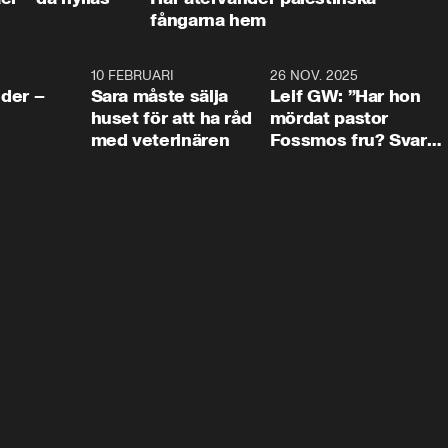
fångarna hem
4:24
10 FEBRUARI
4:13
26 NOV. 2025
8:1
der –
Sara måste sälja
Leif GW: ”Har hon
huset för att ha råd
mördat pastor
med veterinären
Fossmos fru? Svar
nej.”