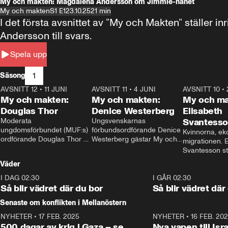
My och makten: Magdalena Andersson om Jimmie-hånet
My och makten
S1 E1
23.10.25
21 min
I det första avsnittet av ”My och Makten” ställe
Andersson till svars.
Spela upp
1
Säsong
AVSNITT 12
•
11 JUNI
26:27
AVSNITT 11
•
4 JUNI
23:40
AVSNITT 10
•
My och makten:
My och makten:
My och ma
Douglas Thor
Denice Westerberg
Elisabeth
Moderata 
Ungsvenskarnas 
Svantess
ungdomsförbundet (MUF:s) 
förbundsordförande Denice 
Kvinnorna, ek
ordförande Douglas Thor 
Westerberg gästar My och 
migrationen. E
gästar My och makten. I 
makten. I avsnittet 
Svantesson stäl
avsnittet diskuteras 
diskuteras migrationsfrågan 
när finansmini
Väder
tonårsutvisningarna och hur 
och hur SD ska locka 
Moderaterna ska locka 
kvinnliga väljare. 
I DAG 02:30
1:06
I GÅR 02:30
väljare till valet i höst. 
Så blir vädret där du bor
Så blir vädret där
Senaste om konflikten i Mellanöstern
NYHETER
•
17 FEB. 2025
0:45
NYHETER
•
16 FEB. 20
500 dagar av krig i Gaza – se
Nya vapen till Isr