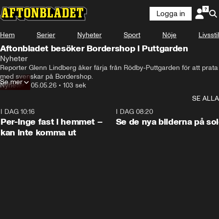
Logga in
Hem
Serier
Nyheter
Sport
Nöje
Livsstil
Aftonbladet besöker Bordershop i Puttgarden
Nyheter
Reporter Glenn Lindberg åker färja från Rödby-Puttgarden för att prata 
med svenskar på Bordershop.
Se mer
Nyheter
•
05.05.26
•
103 sek
SE ALLA
I DAG 10:16
1:26
I DAG 08:20
Per-Inge fast i hemmet –
Se de nya bilderna på so
kan inte komma ut