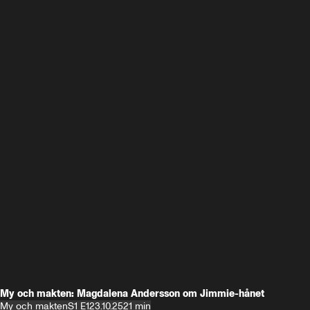
My och makten: Magdalena Andersson om Jimmie-hånet
My och makten
S1 E1
23.10.25
21 min