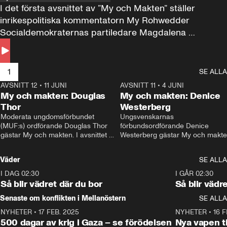
I det första avsnittet av ”My och Makten” ställer 
inrikespolitiska kommentatorn My Rohwedder 
Socialdemokraternas partiledare Magdalena 
Andersson till svars.
1
SE ALLA
AVSNITT 12
•
11 JUNI
26:27
AVSNITT 11
•
4 JUNI
2
My och makten: Douglas
My och makten: Denice
Thor
Westerberg
Moderata ungdomsförbundet 
Ungsvenskarnas 
(MUF:s) ordförande Douglas Thor 
förbundsordförande Denice 
gästar My och makten. I avsnittet 
Westerberg gästar My och makten.
diskuteras tonårsutvisningarna och 
avsnittet diskuteras migrationsfrå
hur Moderaterna ska locka väljare till 
och hur SD ska locka kvinnliga 
Väder
SE ALLA
valet i höst. 
väljare. 
I DAG 02:30
1:06
I GÅR 02:30
Så blir vädret där du bor
Så blir vädr
Senaste om konflikten i Mellanöstern
SE ALLA
NYHETER
•
17 FEB. 2025
0:45
NYHETER
•
16 F
500 dagar av krig i Gaza – se förödelsen
Nya vapen ti