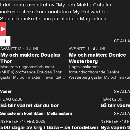
I det första avsnittet av ”My och Makten” ställer 
inrikespolitiska kommentatorn My Rohwedder 
Socialdemokraternas partiledare Magdalena 
Andersson till svars.
1
SE ALLA
AVSNITT 12
•
11 JUNI
26:27
AVSNITT 11
•
4 JUNI
2
My och makten: Douglas
My och makten: Denice
Thor
Westerberg
Moderata ungdomsförbundet 
Ungsvenskarnas 
(MUF:s) ordförande Douglas Thor 
förbundsordförande Denice 
gästar My och makten. I avsnittet 
Westerberg gästar My och makten.
diskuteras tonårsutvisningarna och 
avsnittet diskuteras migrationsfrå
hur Moderaterna ska locka väljare till 
och hur SD ska locka kvinnliga 
Väder
SE ALLA
valet i höst. 
väljare. 
I DAG 02:30
1:06
I GÅR 02:30
Så blir vädret där du bor
Så blir vädr
Senaste om konflikten i Mellanöstern
SE ALLA
NYHETER
•
17 FEB. 2025
0:45
NYHETER
•
16 F
500 dagar av krig i Gaza – se förödelsen
Nya vapen ti