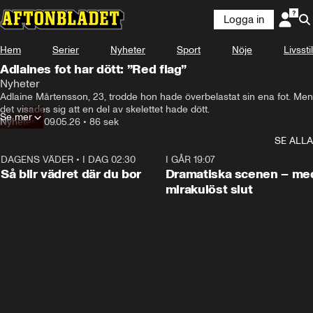
Logga in
Hem
Serier
Nyheter
Sport
Nöje
Livsstil
Adlaines fot har dött: ”Red flag”
Nyheter
Adlaine Mårtensson, 23, trodde hon hade överbelastat sin ena fot. Men 
det visades sig att en del av skelettet hade dött.
Se mer
Nyheter
•
09.05.26
•
86 sek
SE ALLA
DAGENS VÄDER
•
I DAG 02:30
1:06
I GÅR 19:07
Så blir vädret där du bor
Dramatiska scenen – me
mirakulöst slut