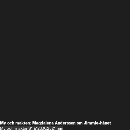
My och makten: Magdalena Andersson om Jimmie-hånet
My och makten
S1 E1
23.10.25
21 min