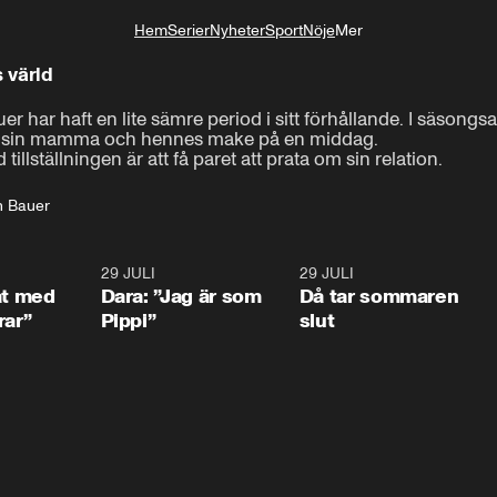
Hem
Serier
Nyheter
Sport
Nöje
Mer
Livsstil
s värld
r har haft en lite sämre period i sitt förhållande. I säsongs
m sin mamma och hennes make på en middag. 

tillställningen är att få paret att prata om sin relation.
n Bauer
1:02
29 JULI
0:41
29 JULI
0:3
at med
Dara: ”Jag är som
Då tar sommaren
rar”
Pippi”
slut