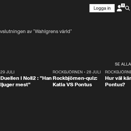
Logga in
avslutningen av ”Wahlgrens värld” 
SE ALLA
9
29 JULI
0:47
ROCKBJÖRNEN
•
28 JULI
0:15
ROCKBJÖRN
Duellen i Noll2 : ”Han
Rockbjörnen-quiz:
Hur väl kä
ljuger mest”
Katia VS Pontus
Pontus?