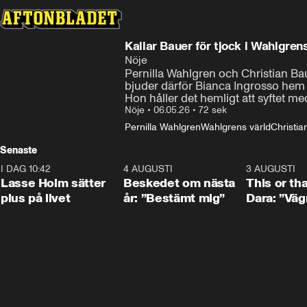
Kallar Bauer för tjock i Wahlgren
Nöje
Pernilla Wahlgren och Christian Baue
bjuder därför Bianca Ingrosso he
Hon håller det hemligt att syftet med 
Nöje
•
06.05.26
•
72 sek
Pernilla Wahlgren
Wahlgrens värld
Christia
Senaste
I DAG 10:42
1:04
4 AUGUSTI
0:24
3 AUGUSTI
Lasse Holm sätter
Beskedet om nästa
This or th
plus på livet
år: ”Bestämt mig”
Dara: ”Väg