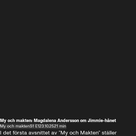
My och makten: Magdalena Andersson om Jimmie-hånet
My och makten
S1 E1
23.10.25
21 min
I det första avsnittet av ”My och Makten” ställer 