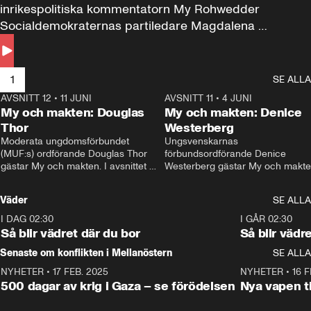
inrikespolitiska kommentatorn My Rohwedder 
Socialdemokraternas partiledare Magdalena 
Andersson till svars.
1
SE ALLA
AVSNITT 12
•
11 JUNI
26:27
AVSNITT 11
•
4 JUNI
2
My och makten: Douglas
My och makten: Denice
Thor
Westerberg
Moderata ungdomsförbundet 
Ungsvenskarnas 
(MUF:s) ordförande Douglas Thor 
förbundsordförande Denice 
gästar My och makten. I avsnittet 
Westerberg gästar My och makten.
diskuteras tonårsutvisningarna och 
avsnittet diskuteras migrationsfrå
hur Moderaterna ska locka väljare till 
och hur SD ska locka kvinnliga 
Väder
SE ALLA
valet i höst. 
väljare. 
I DAG 02:30
1:06
I GÅR 02:30
Så blir vädret där du bor
Så blir vädr
Senaste om konflikten i Mellanöstern
SE ALLA
NYHETER
•
17 FEB. 2025
0:45
NYHETER
•
16 F
500 dagar av krig i Gaza – se förödelsen
Nya vapen ti