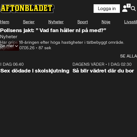
Logga in
Hem
Serier
Nyheter
Sport
Nöje
Livsstil
Polisens jakt: ” Vad fan håller ni på med?”
Nyheter
Här grips 18-åringen efter höga hastigheter i tätbebyggt område. 
Se mer
Nyheter
•
07.05.26
•
87 sek
SE ALLA
I DAG 06:40
0:47
DAGENS VÄDER
•
I DAG 02:30
Sex dödade i skolskjutning
Så blir vädret där du bor