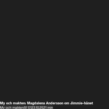
My och makten: Magdalena Andersson om Jimmie-hånet
My och makten
S1 E1
23.10.25
21 min