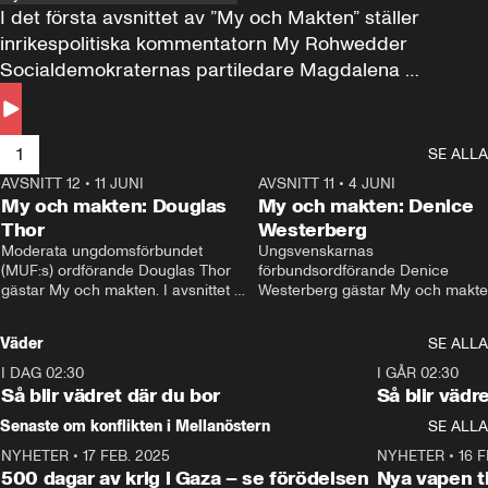
I det första avsnittet av ”My och Makten” ställer 
inrikespolitiska kommentatorn My Rohwedder 
Socialdemokraternas partiledare Magdalena 
Andersson till svars.
1
SE ALLA
AVSNITT 12
•
11 JUNI
26:27
AVSNITT 11
•
4 JUNI
2
My och makten: Douglas
My och makten: Denice
Thor
Westerberg
Moderata ungdomsförbundet 
Ungsvenskarnas 
(MUF:s) ordförande Douglas Thor 
förbundsordförande Denice 
gästar My och makten. I avsnittet 
Westerberg gästar My och makten.
diskuteras tonårsutvisningarna och 
avsnittet diskuteras migrationsfrå
hur Moderaterna ska locka väljare till 
och hur SD ska locka kvinnliga 
Väder
SE ALLA
valet i höst. 
väljare. 
I DAG 02:30
1:06
I GÅR 02:30
Så blir vädret där du bor
Så blir vädr
Senaste om konflikten i Mellanöstern
SE ALLA
NYHETER
•
17 FEB. 2025
0:45
NYHETER
•
16 F
500 dagar av krig i Gaza – se förödelsen
Nya vapen ti