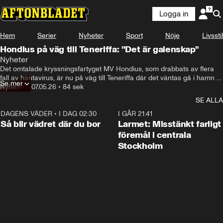
Logga in
Hem
Serier
Nyheter
Sport
Nöje
Livsstil
Hondius på väg till Teneriffa: ”Det är galenskap”
Nyheter
Det omtalade kryssningsfartyget MV Hondius, som drabbats av flera 
fall av hantavirus, är nu på väg till Teneriffa där det väntas gå i hamn 
Se mer
på lördag.
Nyheter
•
07.05.26
•
84 sek
SE ALLA
DAGENS VÄDER
•
I DAG 02:30
1:06
I GÅR 21:41
Så blir vädret där du bor
Larmet: Misstänkt farligt
föremål i centrala
Stockholm