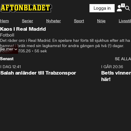
Logga in
Hem
Serier
Nyheter
Sport
Nöje
Livsstil
Kaos i Real Madrid
Fotboll
Det råder oro i Real Madrid. En spelare har förts till sjukhus efter att ha 
hamnat i bråk med sin lagkamrat för andra gången på två (!) dagar. 
Se mer
Fotboll
•
07.05.26
•
56 sek
Senast
SE ALLA
I DAG 12:41
0:42
I GÅR 20:36
Salah anländer till Trabzonspor
Betis vinne
här!