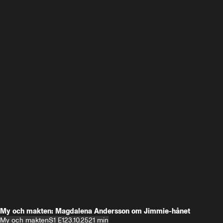
My och makten: Magdalena Andersson om Jimmie-hånet
My och makten
S1 E1
23.10.25
21 min