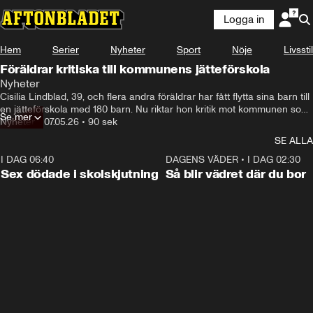
Logga in
Hem
Serier
Nyheter
Sport
Nöje
Livsstil
Föräldrar kritiska till kommunens jätteförskola
Nyheter
Cisilia Lindblad, 39, och flera andra föräldrar har fått flytta sina barn till 
en jätteförskola med 180 barn. Nu riktar hon kritik mot kommunen som 
Se mer
beslutat att stänga tre andra förskolor och på så vis ”tvingat” dem till 
Nyheter
•
07.05.26
•
90 sek
den stora förskolan.
SE ALLA
I DAG 06:40
0:35
DAGENS VÄDER
•
I DAG 02:30
Sex dödade i skolskjutning
Så blir vädret där du bor