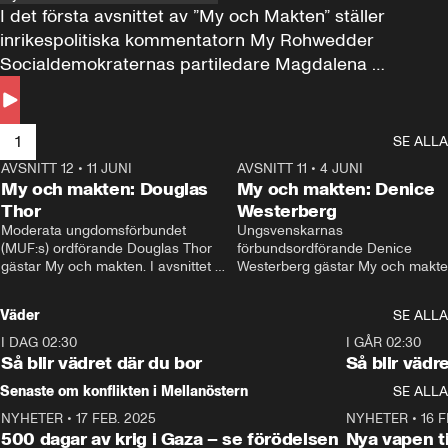
I det första avsnittet av ”My och Makten” ställer 
inrikespolitiska kommentatorn My Rohwedder 
Socialdemokraternas partiledare Magdalena 
Andersson till svars.
1
SE ALLA
AVSNITT 12
•
11 JUNI
26:27
AVSNITT 11
•
4 JUNI
2
My och makten: Douglas
My och makten: Denice
Thor
Westerberg
Moderata ungdomsförbundet 
Ungsvenskarnas 
(MUF:s) ordförande Douglas Thor 
förbundsordförande Denice 
gästar My och makten. I avsnittet 
Westerberg gästar My och makten.
diskuteras tonårsutvisningarna och 
avsnittet diskuteras migrationsfrå
hur Moderaterna ska locka väljare till 
och hur SD ska locka kvinnliga 
Väder
SE ALLA
valet i höst. 
väljare. 
I DAG 02:30
1:06
I GÅR 02:30
Så blir vädret där du bor
Så blir vädr
Senaste om konflikten i Mellanöstern
SE ALLA
NYHETER
•
17 FEB. 2025
0:45
NYHETER
•
16 F
500 dagar av krig i Gaza – se förödelsen
Nya vapen ti