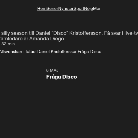
Hem
Serier
Nyheter
Sport
Nöje
Mer
Livsstil
illy season till Daniel “Disco” Kristoffersson. Få svar i live-
ramledare är Amanda Diego
•
32 min
Allsvenskan i fotboll
Daniel Kristoffersson
Fråga Disco
8 MAJ
Fråga Disco