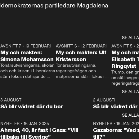
aldemokraternas partiledare Magdalena 
SE ALLA
7
AVSNITT 7
•
19 FEBRUARI
24:30
AVSNITT 6
•
12 FEBRUARI
27:30
AVSNITT 5
•
My och makten:
My och makten: Ulf
My och ma
Simona Mohamsson
Kristersson
Elisabeth
 
Tonårsutvisningarna, skolan 
Tonårsutvisningarna, 
Ringqvist
och och krisen i Liberalerna 
regeringsfrågan och 
Trump, den gr
står i fokus i det sjunde 
matpriserna står i fokus i 
omställningen
avsnittet av ”My och 
det sjätte avsnittet av ”My 
regeringsfråga
makten”. Se när 
och makten”. Se när 
centrum i det 
SE ALLA
Aftonbladets inrikespolitiska 
Aftonbladets inrikespolitiska 
avsnittet av ”
kommentator My 
kommentator My 
6
3 AUGUSTI
1:06
2 AUGUSTI
Makten”. Se nä
Rohwedder ställer 
Rohwedder ställer 
Så blir vädret där du bor
Så blir vädret där
Aftonbladets in
utbildnings- och 
statsminister Ulf Kristersson 
kommentator 
SE ALLA
integrationsminister Simona 
till svars.
Rohwedder stäl
Mohamsson till svars.
Centerpartiets
2
NYHETER
•
16 JAN. 2025
1:01
NYHETER
•
16 JAN. 20
Thand Ring till
Ahmed, 40, är fast i Gaza: ”Vill
Gazaborna: ”Vad s
tillbaka till Sverige”
till?”