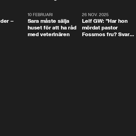
4:24
10 FEBRUARI
4:13
26 NOV. 2025
8:1
der –
Sara måste sälja
Leif GW: ”Har hon
huset för att ha råd
mördat pastor
med veterinären
Fossmos fru? Svar
nej.”