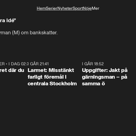
Hem
Serier
Nyheter
Sport
Nöje
Mer
Livsstil
a idé”
yman (M) om bankskatter.
ER
•
I DAG 02:30
1:06
I GÅR 21:41
0:35
I GÅR 18:52
0:3
ret där du
Larmet: Misstänkt
Uppgifter: Jakt på
farligt föremål i
gärningsman – på
centrala Stockholm
samma ö