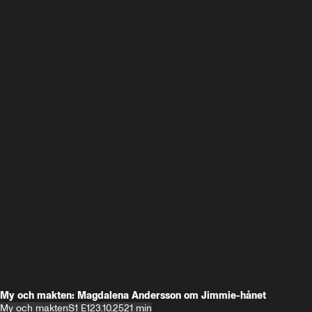
My och makten: Magdalena Andersson om Jimmie-hånet
My och makten
S1 E1
23.10.25
21 min