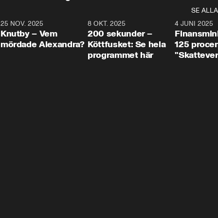
SE ALLA
3
25 NOV. 2025
31:05
8 OKT. 2025
4:29
4 JUNI 2025
Knutby – Vem
200 sekunder –
Finansmin
mördade Alexandra?
Köttfusket: Se hela
125 procent
programmet här
"Skattever
viktig uppg