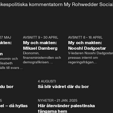
r inrikespolitiska kommentatorn My Rohwedder Soci
27 MAJ
3:51
AVSNITT 9
•
30 APRIL
24:00
AVSNITT 8
•
16 APRIL
25:1
kten:
My och makten:
My och makten:
Mikael Damberg
Nooshi Dadgostar
on
Ekonomin, 
V-ledaren Nooshi Dadgostar
finansministerrollen och 
pressas internt om 
onomin och 
demografikrisen. 
regeringsfrågan.

lisabeth 
Oppositionen ställs till svars 
I Aftonbladets 
ls till svars 
när Socialdemokraternas 
partiledarutfrågning ”My 
stern gästar 
Mikael Damberg gästar My 
och Makten” sätter hon ner 
My och Makten. 
och Makten. 
foten mot kritikerna:

1:06
4 AUGUSTI
1:0
– Vi ställer upp i val. Ska vi 
 du bor
Så blir vädret där du bor
vara med så sitter vi förstås 
25
1:22
NYHETER
•
21 JAN. 2025
0:5
ael – då hyllas
Här återvänder palestinska
fångarna hem