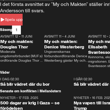
I det första avsnittet av ”My och Makten” ställe
Andersson till svars.
Spela upp
1
Säsong
AVSNITT 12
•
11 JUNI
26:27
AVSNITT 11
•
4 JUNI
23:40
AVSNITT 10
•
My och makten:
My och makten:
My och ma
Douglas Thor
Denice Westerberg
Elisabeth
Moderata 
Ungsvenskarnas 
Svantess
ungdomsförbundet (MUF:s) 
förbundsordförande Denice 
Kvinnorna, ek
ordförande Douglas Thor 
Westerberg gästar My och 
migrationen. E
gästar My och makten. I 
makten. I avsnittet 
Svantesson stäl
avsnittet diskuteras 
diskuteras migrationsfrågan 
när finansmini
Väder
tonårsutvisningarna och hur 
och hur SD ska locka 
Moderaterna ska locka 
kvinnliga väljare. 
I DAG 02:30
1:06
I GÅR 02:30
väljare till valet i höst. 
Så blir vädret där du bor
Så blir vädret där
Senaste om konflikten i Mellanöstern
NYHETER
•
17 FEB. 2025
0:45
NYHETER
•
16 FEB. 20
500 dagar av krig i Gaza – se
Nya vapen till Isr
förödelsen
Trump