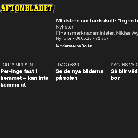
Ministern om bankskatt: ”Ingen br
Nyheter
Finansmarknadsminister, Niklas W
Nyheter
•
08.05.26
•
72 sek
Moderaterna
Bolån
FÖR 16 MIN SEN
1:26
I DAG 08:20
0:19
DAGENS VÄD
Per-Inge fast i
Se de nya bilderna
Så blir väd
hemmet – kan inte
på solen
bor
komma ut