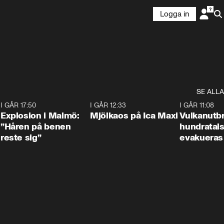
Logga in
SE ALLA
3
I GÅR 17:50
1:10
I GÅR 12:33
0:24
I GÅR 11:08
Explosion i Malmö:
Mjölkaos på Ica Maxi
Vulkanutbr
”Håren på benen
hundratal
reste sig”
evakueras