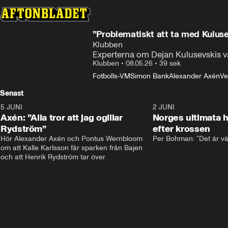
”Problematiskt att ta med Kuluse
Klubben
Experterna om Dejan Kulusevskis va
Klubben
•
08.05.26
•
39 sek
Fotbolls-VM
Simon Bank
Alexander Axén
Ve
Senast
5 JUNI
0:44
2 JUNI
Axén: ”Alla tror att jag ogillar
Norges ultimata 
Rydström”
efter krossen
Hör Alexander Axén och Pontus Wernbloom 
Per Bohman: ”Det är vä
om att Kalle Karlsson får sparken från Bajen 
och att Henrik Rydström tar över