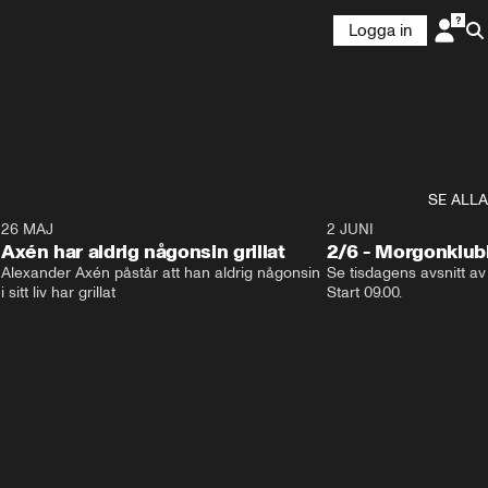
Logga in
SE ALLA
0
26 MAJ
0:31
2 JUNI
Axén har aldrig någonsin grillat
2/6 - Morgonklu
Alexander Axén påstår att han aldrig någonsin 
Se tisdagens avsnitt av
i sitt liv har grillat
Start 09.00. 