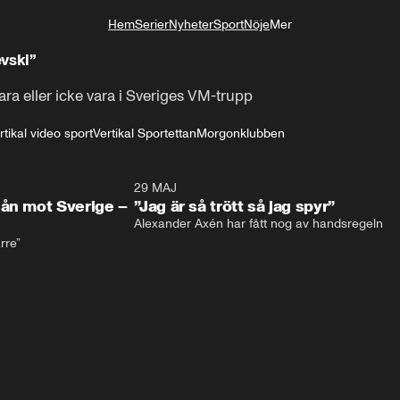
Hem
Serier
Nyheter
Sport
Nöje
Mer
Livsstil
vski”
ra eller icke vara i Sveriges VM-trupp
rtikal video sport
Vertikal Sportettan
Morgonklubben
0:26
29 MAJ
0:3
hån mot Sverige –
”Jag är så trött så jag spyr”
Alexander Axén har fått nog av handsregeln
rre”