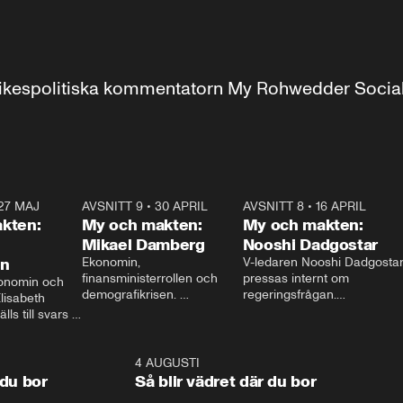
r inrikespolitiska kommentatorn My Rohwedder Soci
27 MAJ
3:51
AVSNITT 9
•
30 APRIL
24:00
AVSNITT 8
•
16 APRIL
25:1
kten:
My och makten:
My och makten:
Mikael Damberg
Nooshi Dadgostar
on
Ekonomin, 
V-ledaren Nooshi Dadgostar
finansministerrollen och 
pressas internt om 
onomin och 
demografikrisen. 
regeringsfrågan.

lisabeth 
Oppositionen ställs till svars 
I Aftonbladets 
ls till svars 
när Socialdemokraternas 
partiledarutfrågning ”My 
stern gästar 
Mikael Damberg gästar My 
och Makten” sätter hon ner 
My och Makten. 
och Makten. 
foten mot kritikerna:

1:06
4 AUGUSTI
1:0
– Vi ställer upp i val. Ska vi 
 du bor
Så blir vädret där du bor
vara med så sitter vi förstås 