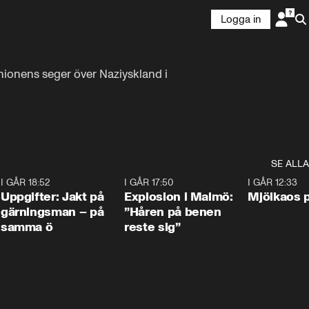
Logga in
nionens seger över Naziyskland i 
SE ALLA
5
I GÅR 18:52
0:33
I GÅR 17:50
1:10
I GÅR 12:33
Uppgifter: Jakt på
Explosion i Malmö:
Mjölkaos p
gärningsman – på
”Håren på benen
samma ö
reste sig”