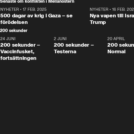
Senaste om konflikten i Mellanöstern
NYHETER
•
17 FEB. 2025
0:45
NYHETER
•
16 FEB. 20
500 dagar av krig i Gaza – se
Nya vapen till Isr
förödelsen
Trump
200 sekunder
24 JUNI
5:00
2 JUNI
4:23
20 APRIL
200 sekunder –
200 sekunder –
200 sekun
Vaccinfusket,
Testerna
Normal
fortsättningen