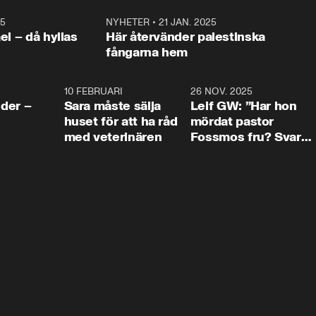
25
1:22
NYHETER
•
21 JAN. 2025
0:5
ael – då hyllas
Här återvänder palestinska
fångarna hem
4:24
10 FEBRUARI
4:13
26 NOV. 2025
8:1
der –
Sara måste sälja
Leif GW: ”Har hon
huset för att ha råd
mördat pastor
med veterinären
Fossmos fru? Svar
nej.”