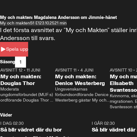
My och makten: Magdalena Andersson om Jimmie-hånet
My och makten
S1 E1
23.10.25
21 min
I det första avsnittet av ”My och Makten” ställe
Andersson till svars.
Spela upp
1
Säsong
AVSNITT 12
•
11 JUNI
26:27
AVSNITT 11
•
4 JUNI
23:40
AVSNITT 10
•
My och makten:
My och makten:
My och ma
Douglas Thor
Denice Westerberg
Elisabeth
Moderata 
Ungsvenskarnas 
Svantess
ungdomsförbundet (MUF:s) 
förbundsordförande Denice 
Kvinnorna, ek
ordförande Douglas Thor 
Westerberg gästar My och 
migrationen. E
gästar My och makten. I 
makten. I avsnittet 
Svantesson stäl
avsnittet diskuteras 
diskuteras migrationsfrågan 
när finansmini
Väder
tonårsutvisningarna och hur 
och hur SD ska locka 
Moderaterna ska locka 
kvinnliga väljare. 
I DAG 02:30
1:06
I GÅR 02:30
väljare till valet i höst. 
Så blir vädret där du bor
Så blir vädret där