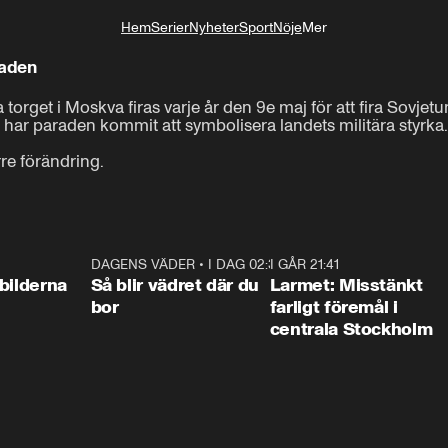
Hem
Serier
Nyheter
Sport
Nöje
Mer
Livsstil
raden
rget i Moskva firas varje år den 9e maj för att fira Sovjetu
 har paraden kommit att symbolisera landets militära styrka.

0:31
DAGENS VÄDER
•
I DAG 02:30
1:06
I GÅR 21:41
0:3
bilderna
Så blir vädret där du
Larmet: Misstänkt
bor
farligt föremål i
centrala Stockholm