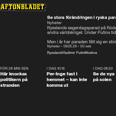
Se stora förändringen i ryska pa
Nyheter
Rysslands segerdagsparad på Röda to
andra världskriget. Under Putins tid
Nyheter
•
09.05.26
•
50 sek
Ryssland
Vladimir Putin
Moskva
FÖR 28 MIN SEN
0:45
I DAG 10:16
1:26
I DAG 08:20
Här knockas
Per-Inge fast i
Se de nya 
politikern på
hemmet – kan inte
på solen
stranden
komma ut