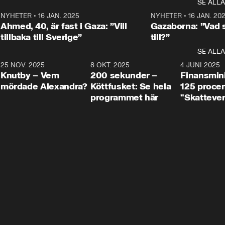
SE ALLA
integrationsminister Simona 
till svars.
Rohwedder stäl
Mohamsson till svars.
Centerpartiets
2
NYHETER
•
16 JAN. 2025
1:01
NYHETER
•
16 JAN. 20
Thand Ring till
Ahmed, 40, är fast i Gaza: ”Vill
Gazaborna: ”Vad s
tillbaka till Sverige”
till?”
SE ALLA
3
25 NOV. 2025
31:05
8 OKT. 2025
4:29
4 JUNI 2025
Knutby – Vem
200 sekunder –
Finansmin
mördade Alexandra?
Köttfusket: Se hela
125 procent
programmet här
"Skattever
viktig uppg