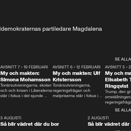
aldemokraternas partiledare Magdalena 
SE ALLA
7
AVSNITT 7
•
19 FEBRUARI
24:30
AVSNITT 6
•
12 FEBRUARI
27:30
AVSNITT 5
•
My och makten:
My och makten: Ulf
My och ma
Simona Mohamsson
Kristersson
Elisabeth
 
Tonårsutvisningarna, skolan 
Tonårsutvisningarna, 
Ringqvist
och och krisen i Liberalerna 
regeringsfrågan och 
Trump, den gr
står i fokus i det sjunde 
matpriserna står i fokus i 
omställningen
avsnittet av ”My och 
det sjätte avsnittet av ”My 
regeringsfråga
makten”. Se när 
och makten”. Se när 
centrum i det 
SE ALLA
Aftonbladets inrikespolitiska 
Aftonbladets inrikespolitiska 
avsnittet av ”
kommentator My 
kommentator My 
6
3 AUGUSTI
1:06
2 AUGUSTI
Makten”. Se nä
Rohwedder ställer 
Rohwedder ställer 
Så blir vädret där du bor
Så blir vädret där
Aftonbladets in
utbildnings- och 
statsminister Ulf Kristersson 
kommentator 