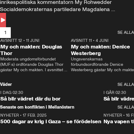
inrikespolitiska kommentatorn My Rohwedder 
Socialdemokraternas partiledare Magdalena 
Andersson till svars.
1
SE ALLA
AVSNITT 12
•
11 JUNI
26:27
AVSNITT 11
•
4 JUNI
2
My och makten: Douglas
My och makten: Denice
Thor
Westerberg
Moderata ungdomsförbundet 
Ungsvenskarnas 
(MUF:s) ordförande Douglas Thor 
förbundsordförande Denice 
gästar My och makten. I avsnittet 
Westerberg gästar My och makten.
diskuteras tonårsutvisningarna och 
avsnittet diskuteras migrationsfrå
hur Moderaterna ska locka väljare till 
och hur SD ska locka kvinnliga 
Väder
SE ALLA
valet i höst. 
väljare. 
I DAG 02:30
1:06
I GÅR 02:30
Så blir vädret där du bor
Så blir vädr
Senaste om konflikten i Mellanöstern
SE ALLA
NYHETER
•
17 FEB. 2025
0:45
NYHETER
•
16 F
500 dagar av krig i Gaza – se förödelsen
Nya vapen ti