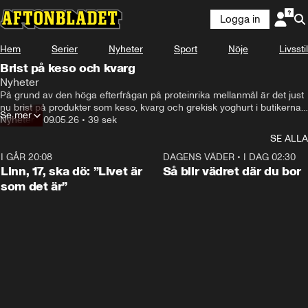
Logga in
Hem
Serier
Nyheter
Sport
Nöje
Livsstil
Brist på keso och kvarg
Nyheter
På grund av den höga efterfrågan på proteinrika mellanmål är det just 
nu brist på produkter som keso, kvarg och grekisk yoghurt i butikerna. 
Se mer
”Protein är stekhett just nu”, säger Max Wallenberg, presschef på Arla.
Nyheter
•
09.05.26
•
39 sek
SE ALLA
I GÅR 20:08
4:36
DAGENS VÄDER
•
I DAG 02:30
Linn, 17, ska dö: ”Livet är
Så blir vädret där du bor
som det är”