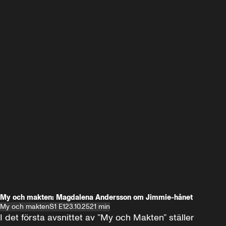
My och makten: Magdalena Andersson om Jimmie-hånet
My och makten
S1 E1
23.10.25
21 min
I det första avsnittet av ”My och Makten” ställer 