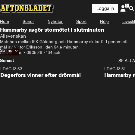
Logga in
Hem
Serier
Nyheter
Sport
Nöje
Livsstil
Hammarby avgör stormötet i slutminuten
Allsvenskan
Matchen mellan IFK Göteborg och Hammarby slutar 0–1 genom ett 
mål av Victor Eriksson i den 94:e minuten.
Se mer
Allsvenskan
•
09.05.26
•
134 sek
Senast
SE ALLA
I DAG 13:53
1:44
I DAG 13:51
Degerfors vinner efter drömmål
Hammarby n