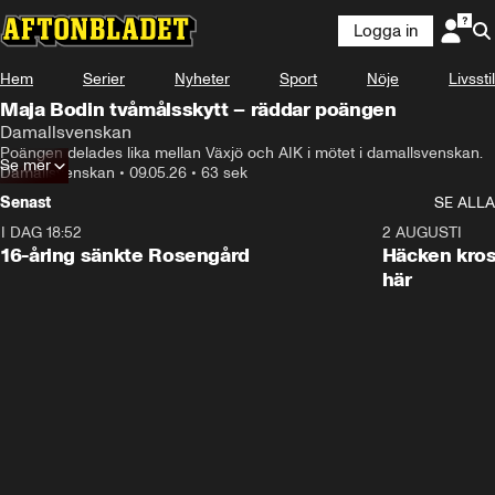
Logga in
Hem
Serier
Nyheter
Sport
Nöje
Livsstil
Maja Bodin tvåmålsskytt – räddar poängen
Damallsvenskan
Poängen delades lika mellan Växjö och AIK i mötet i damallsvenskan. 
Se mer
Damallsvenskan
•
09.05.26
•
63 sek
Senast
SE ALLA
I DAG 18:52
0:47
2 AUGUSTI
16-åring sänkte Rosengård
Häcken kross
här