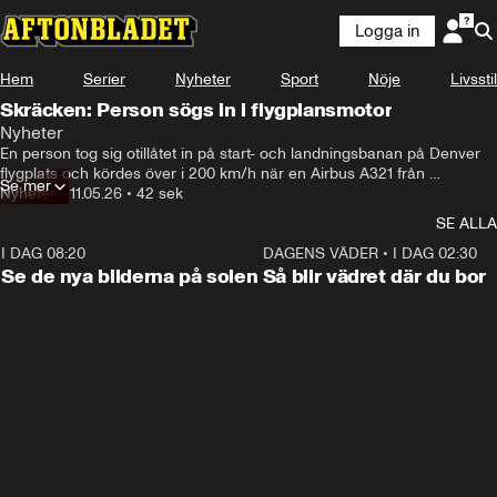
Logga in
Hem
Serier
Nyheter
Sport
Nöje
Livsstil
Skräcken: Person sögs in i flygplansmotor
Nyheter
En person tog sig otillåtet in på start- och landningsbanan på Denver 
flygplats och kördes över i 200 km/h när en Airbus A321 från 
Se mer
flygbolaget Frontier Airlines hade fått upp farten för att starta 
Nyheter
•
11.05.26
•
42 sek
flygningen mot Los Angeles. Personen sögs delvis in i flygmotorn vilket 
SE ALLA
orsakade en motorbrand. 
I DAG 08:20
0:19
DAGENS VÄDER
•
I DAG 02:30
Se de nya bilderna på solen
Så blir vädret där du bor