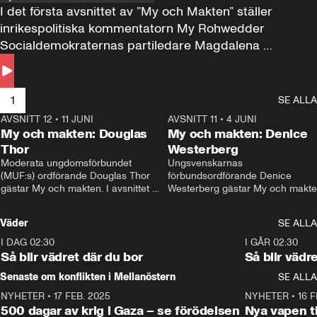
I det första avsnittet av ”My och Makten” ställer 
inrikespolitiska kommentatorn My Rohwedder 
Socialdemokraternas partiledare Magdalena 
Andersson till svars.
1
SE ALLA
AVSNITT 12
•
11 JUNI
26:27
AVSNITT 11
•
4 JUNI
2
My och makten: Douglas
My och makten: Denice
Thor
Westerberg
Moderata ungdomsförbundet 
Ungsvenskarnas 
(MUF:s) ordförande Douglas Thor 
förbundsordförande Denice 
gästar My och makten. I avsnittet 
Westerberg gästar My och makten.
diskuteras tonårsutvisningarna och 
avsnittet diskuteras migrationsfrå
hur Moderaterna ska locka väljare till 
och hur SD ska locka kvinnliga 
Väder
SE ALLA
valet i höst. 
väljare. 
I DAG 02:30
1:06
I GÅR 02:30
Så blir vädret där du bor
Så blir vädr
Senaste om konflikten i Mellanöstern
SE ALLA
NYHETER
•
17 FEB. 2025
0:45
NYHETER
•
16 F
500 dagar av krig i Gaza – se förödelsen
Nya vapen ti