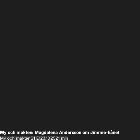
My och makten: Magdalena Andersson om Jimmie-hånet
My och makten
S1 E1
23.10.25
21 min