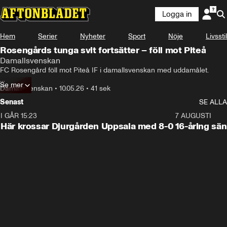
Logga in
Hem
Serier
Nyheter
Sport
Nöje
Livsstil
Rosengårds tunga svit fortsätter – föll mot Piteå
Damallsvenskan
FC Rosengård föll mot Piteå IF i damallsvenskan med uddamålet.

Se mer
Se målen här.

Damallsvenskan
•
10.05.26
•
41 sek
Senast
SE ALLA
I GÅR 15:23
1:39
7 AUGUSTI
Här krossar Djurgården Uppsala med 8-0
16-åring sä