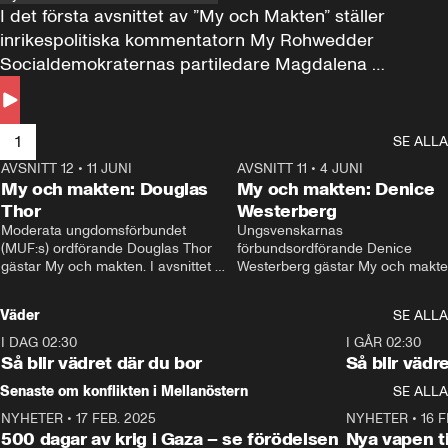
I det första avsnittet av ”My och Makten” ställer 
inrikespolitiska kommentatorn My Rohwedder 
Socialdemokraternas partiledare Magdalena 
Andersson till svars.
1
SE ALLA
AVSNITT 12
•
11 JUNI
26:27
AVSNITT 11
•
4 JUNI
2
My och makten: Douglas
My och makten: Denice
Thor
Westerberg
Moderata ungdomsförbundet 
Ungsvenskarnas 
(MUF:s) ordförande Douglas Thor 
förbundsordförande Denice 
gästar My och makten. I avsnittet 
Westerberg gästar My och makten.
diskuteras tonårsutvisningarna och 
avsnittet diskuteras migrationsfrå
hur Moderaterna ska locka väljare till 
och hur SD ska locka kvinnliga 
Väder
SE ALLA
valet i höst. 
väljare. 
I DAG 02:30
1:06
I GÅR 02:30
Så blir vädret där du bor
Så blir vädr
Senaste om konflikten i Mellanöstern
SE ALLA
NYHETER
•
17 FEB. 2025
0:45
NYHETER
•
16 F
500 dagar av krig i Gaza – se förödelsen
Nya vapen ti