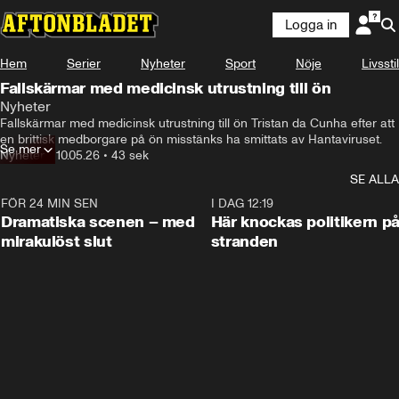
Logga in
Hem
Serier
Nyheter
Sport
Nöje
Livsstil
Fallskärmar med medicinsk utrustning till ön
Nyheter
Fallskärmar med medicinsk utrustning till ön Tristan da Cunha efter att 
Se mer
Nyheter
•
10.05.26
•
43 sek
SE ALLA
FÖR 24 MIN SEN
0:42
I DAG 12:19
Dramatiska scenen – med
Här knockas politikern p
mirakulöst slut
stranden