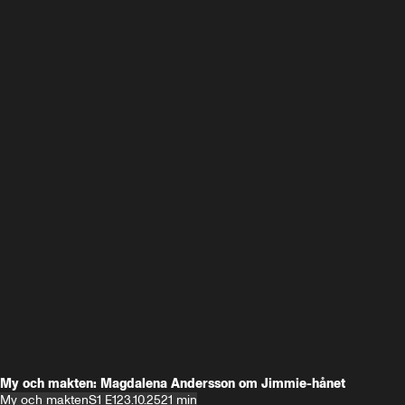
My och makten: Magdalena Andersson om Jimmie-hånet
My och makten
S1 E1
23.10.25
21 min