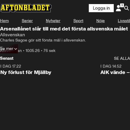
Logga in
Hem
Serier
Nyheter
Sport
Nöje
Livsstil
Arsenallånet slår till med det första allsvenska målet
Allsvenskan
Charles Sagoe gör sitt första mål i allsvenskan.

Se mer
Se matchens mål här.
Allsvenskan
•
10.05.26
•
76 sek
Senast
SE ALLA
I DAG 17:22
0:37
I DAG 14:52
Ny förlust för Mjällby
AIK vände – 