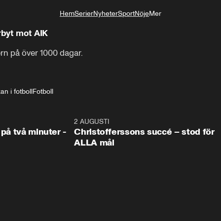
Hem
Serier
Nyheter
Sport
Nöje
Mer
Livsstil
rbyt mot AIK
n på över 1000 dagar. 

an i fotboll
Fotboll
1:08
2 AUGUSTI
2:5
 på två minuter -
Christofferssons succé – stod för
ALLA mål