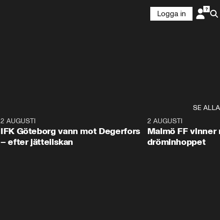
Logga in
SE ALLA
5
2 AUGUSTI
2:32
2 AUGUSTI
IFK Göteborg vann mot Degerfors
Malmö FF vinner 
– efter jätteilskan
dröminhoppet