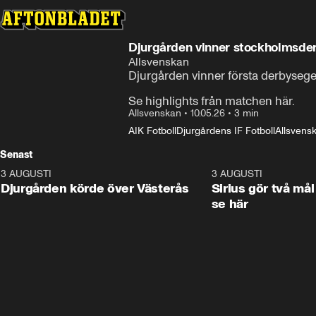
Djurgården vinner stockholmsde
Allsvenskan
Djurgården vinner första derbyseger
Se highlights från matchen här.
Allsvenskan
•
10.05.26
•
3 min
AIK Fotboll
Djurgårdens IF Fotboll
Allsvensk
Senast
3 AUGUSTI
3:00
3 AUGUSTI
Djurgården körde över Västerås
Sirius gör två mål
se här