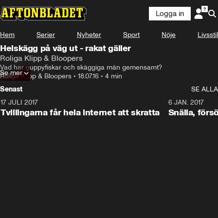
Logga in
Hem
Serier
Nyheter
Sport
Nöje
Livsstil
Helskägg på väg ut - rakat gäller
Roliga Klipp & Bloopers
Vad har guppyfiskar och skäggiga män gemensamt?
Se mer
Roliga Klipp & Bloopers
•
18.07.16
•
4 min
Senast
SE ALLA
17 JULI 2017
0:29
6 JAN. 2017
Tvillingarna får hela internet att skratta
Snälla, förs