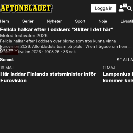
Logga in
Hem
Serier
Nyheter
Sport
Nöje
Livsstil
Felicia halkar efter i oddsen: ”Skiter i det här”
Melodifestivalen 2026
Felicia halkar efter i oddsen över bidrag som tros kunna vinna 
Eurovision 2026. Aftonbladets team på plats i Wien frågade om hennes 
Se mer
tankar om det.
Melodifestivalen 2026
•
10.05.26
•
36 sek
Senast
SE ALLA
16 MAJ
0:23
11 MAJ
Här laddar Finlands statsminister inför
Lampenius h
Eurovision
kommer kni