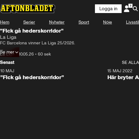
Logga in
Hem
Serier
Nyheter
Sport
Nöje
Livsstil
”Fick gå hederskorridor”
La Liga
FC Barcelona vinner La Liga 25/2026.

Se mer
Hör Sportbladets Makoto Asaharas tankar efter avgörandet i El 
La Liga
•
10.05.26
•
60 sek
Clásico.
Senast
SE ALLA
10 MAJ
1:00
15 MAJ 2022
”Fick gå hederskorridor”
Här bryter 