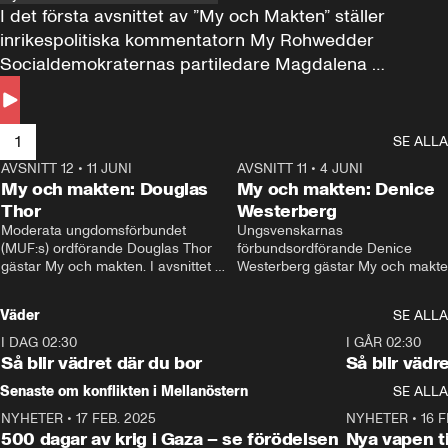
I det första avsnittet av ”My och Makten” ställer 
inrikespolitiska kommentatorn My Rohwedder 
Socialdemokraternas partiledare Magdalena 
Andersson till svars.
1
SE ALLA
AVSNITT 12
•
11 JUNI
26:27
AVSNITT 11
•
4 JUNI
2
My och makten: Douglas
My och makten: Denice
Thor
Westerberg
Moderata ungdomsförbundet 
Ungsvenskarnas 
(MUF:s) ordförande Douglas Thor 
förbundsordförande Denice 
gästar My och makten. I avsnittet 
Westerberg gästar My och makten.
diskuteras tonårsutvisningarna och 
avsnittet diskuteras migrationsfrå
hur Moderaterna ska locka väljare till 
och hur SD ska locka kvinnliga 
Väder
SE ALLA
valet i höst. 
väljare. 
I DAG 02:30
1:06
I GÅR 02:30
Så blir vädret där du bor
Så blir vädr
Senaste om konflikten i Mellanöstern
SE ALLA
NYHETER
•
17 FEB. 2025
0:45
NYHETER
•
16 F
500 dagar av krig i Gaza – se förödelsen
Nya vapen ti