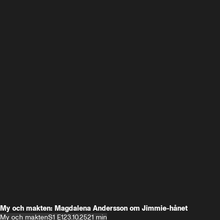
My och makten: Magdalena Andersson om Jimmie-hånet
My och makten
S1 E1
23.10.25
21 min