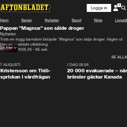
Logga in
Hem
Serier
Nyheter
Sport
Nöje
Livsstil
Pappan ”Magnus” son sålde droger
Nyheter
Trots en trygg barndom började ”Magnus” son sälja droger. Vägen ut 
blev en praktiskt utbildning.
Se mer
Nyheter
•
10.05.26
•
85 sek
SE ALLA
7 AUGUSTI
0:42
I DAG 05:56
Kristersson om Tidö-
20 000 evakuerade – nä
sprickan i vårdfrågan
bränder gäckar Kanada