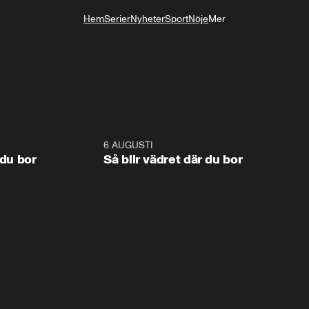
Hem
Serier
Nyheter
Sport
Nöje
Mer
Livsstil
1:06
6 AUGUSTI
1:0
 du bor
Så blir vädret där du bor