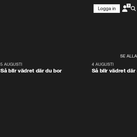
Logga in
SE ALLA
6
5 AUGUSTI
1:06
4 AUGUSTI
Så blir vädret där du bor
Så blir vädret där