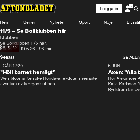
Logga in
Hem
Serier
Nyheter
Sport
Nöje
Livsstil
11/5 – Se Bollklubben här
Klubben
Se Bollklubben 11/5 här. 
Se mer
Klubben
•
11.05.26
•
93 min
Senast
SE ALLA
I GÅR 12:20
1:14
5 JUNI
”Höll barnet hemligt”
Axén: ”Alla 
Wernblooms Keisuke Honda-anekdoter i senaste 
Hör Alexander 
avsnittet av Morgonklubben
Kalle Karlsson f
Rydström tar öv