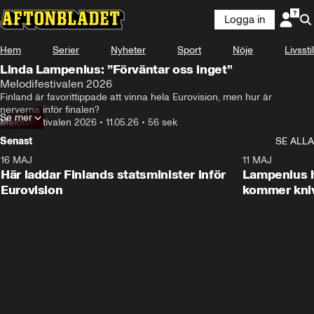
Logga in
Hem
Serier
Nyheter
Sport
Nöje
Livsstil
Linda Lampenius: ”Förväntar oss inget”
Melodifestivalen 2026
Finland är favorittippade att vinna hela Eurovision, men hur är 
nerverna inför finalen?
Se mer
Melodifestivalen 2026
•
11.05.26
•
56 sek
Senast
SE ALLA
16 MAJ
0:23
11 MAJ
Här laddar Finlands statsminister inför
Lampenius h
Eurovision
kommer kni