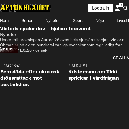
Logga in
Hem
Serier
Nyheter
Sport
Nöje
Livsstil
Victoria spelar döv – hjälper försvaret
Nyheter
Under militärövningen Aurora 26 övas hela sjukvårdskedjan. Victoria 
Öhman är en av ett hundratal vanliga svenskar som tagit ledigt från 
Se mer
jobb och skola för att sminkas om till krigsoffer.
Nyheter
•
11.05.26
•
87 sek
SE ALLA
I DAG 13:41
0:29
7 AUGUSTI
Fem döda efter ukrainsk
Kristersson om Tidö-
drönarattack mot
sprickan i vårdfrågan
bostadshus