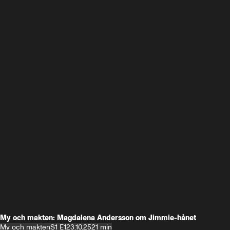
My och makten: Magdalena Andersson om Jimmie-hånet
My och makten
S1 E1
23.10.25
21 min