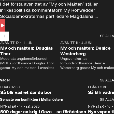
I det första avsnittet av ”My och Makten” ställer 
inrikespolitiska kommentatorn My Rohwedder 
Socialdemokraternas partiledare Magdalena 
Andersson till svars.
1
SE ALLA
AVSNITT 12
•
11 JUNI
26:27
AVSNITT 11
•
4 JUNI
2
My och makten: Douglas
My och makten: Denice
Thor
Westerberg
Moderata ungdomsförbundet 
Ungsvenskarnas 
(MUF:s) ordförande Douglas Thor 
förbundsordförande Denice 
gästar My och makten. I avsnittet 
Westerberg gästar My och makten.
diskuteras tonårsutvisningarna och 
avsnittet diskuteras migrationsfrå
hur Moderaterna ska locka väljare till 
och hur SD ska locka kvinnliga 
Väder
SE ALLA
valet i höst. 
väljare. 
I DAG 02:30
1:06
I GÅR 02:30
Så blir vädret där du bor
Så blir vädr
Senaste om konflikten i Mellanöstern
SE ALLA
NYHETER
•
17 FEB. 2025
0:45
NYHETER
•
16 F
500 dagar av krig i Gaza – se förödelsen
Nya vapen ti