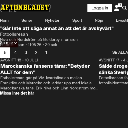
Logga in
Hem
Serier
Nyheter
Sport
Nöje
Livsstil
”Går inte att säga annat än att det är avskyvärt”
Fotbollsresan
Niva och Nordström på titelderby i Tunisien
Se mer
Fotbollsresan
•
11.05.26
•
29 sek
5
4
3
2
1
SE ALLA
AVSNITT 18
•
10 JULI
34:17
AVSNITT 17
•
4 
Marockanska fansens tårar: ”Betyder
Sålde droge
ALLT för dem”
sänka Sveri
Fotbollsresan går på VM-kvartsfinalen mellan 
Fotbollsresan fö
Frankrike och Marocko och laddar upp med lokala 
fotbollsidentitet
Marockanska fans. Erik Niva och Linn Nordström möts 
Missa inte det här
av stimmig frukost, tutande kycklingar och taxibil från 
Casablanca. 