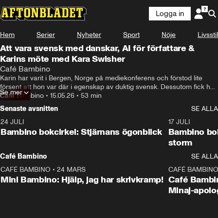
Logga in
Hem
Serier
Nyheter
Sport
Nöje
Livsstil
Att vara svensk med danskar, AI för författare &
Karins möte med Kara Swisher
Café Bambino
Karin har varit i Bergen, Norge på mediekonferens och förstod lite 
försent att hon var där i egenskap av duktig svensk. Dessutom fick hon 
Se mer
träffa Kara Swisher och prata om Palantir och huruvida Elon Musk är 
Café Bambino
•
15.05.26
•
53 min
psykopat eller inte.

Senaste avsnitten
SE ALLA
Tone har blivit inbjuden till att lära sig om Storytels nya AI-tjänst och 
24 JULI
49:15
17 JULI
undrar hur det egentligen ska gå för litteraturen i framtiden. Dessutom 
Bambino bokcirkel: Stjärnans ögonblick
Bambino bok
har hon sett Hamnet och förstår inte varför alla tyckte den var så bra.
storm
Café Bambino
SE ALLA
CAFÉ BAMBINO
•
24 MARS
15:04
CAFÉ BAMBIN
Mini Bambino: Hjälp, jag har skrivkramp!
Café Bambin
Minaj-apolo