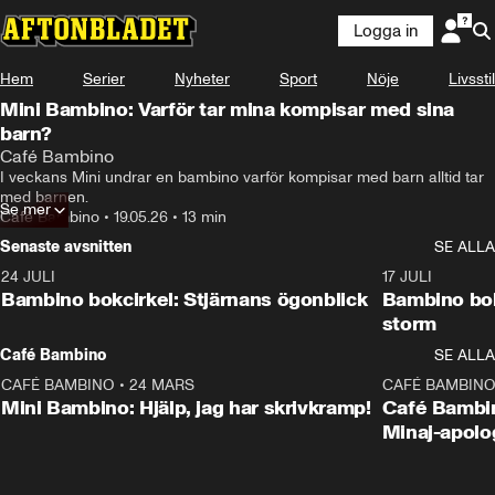
Logga in
Hem
Serier
Nyheter
Sport
Nöje
Livsstil
Mini Bambino: Varför tar mina kompisar med sina
barn?
Café Bambino
I veckans Mini undrar en bambino varför kompisar med barn alltid tar 
med barnen.
Se mer
Café Bambino
•
19.05.26
•
13 min
Senaste avsnitten
SE ALLA
24 JULI
49:15
17 JULI
Bambino bokcirkel: Stjärnans ögonblick
Bambino bok
storm
Café Bambino
SE ALLA
CAFÉ BAMBINO
•
24 MARS
15:04
CAFÉ BAMBIN
Mini Bambino: Hjälp, jag har skrivkramp!
Café Bambin
Minaj-apolo