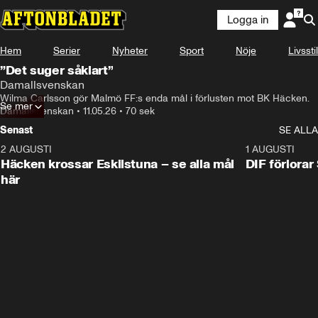
Logga in
Hem
Serier
Nyheter
Sport
Nöje
Livsstil
”Det suger såklart”
Damallsvenskan
Wilma Carlsson gör Malmö FF:s enda mål i förlusten mot BK Häcken.
Se mer
Damallsvenskan
•
11.05.26
•
70 sek
Senast
SE ALLA
2 AUGUSTI
0:59
1 AUGUSTI
Häcken krossar Eskilstuna – se alla mål
DIF förlora
här