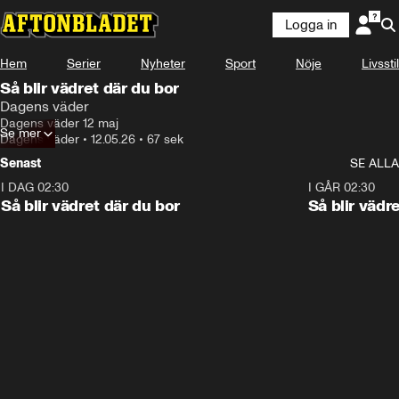
Logga in
Hem
Serier
Nyheter
Sport
Nöje
Livsstil
Så blir vädret där du bor
Dagens väder
Dagens väder 12 maj
Se mer
Dagens väder
•
12.05.26
•
67 sek
Senast
SE ALLA
I DAG 02:30
1:06
I GÅR 02:30
Så blir vädret där du bor
Så blir vädr