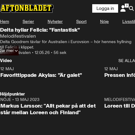
Logga in
Hem
Serier
Nyheter
Sport
Nöje
Livsstil
Delta hyllar Felicia: ”Fantastisk”
Melodifestivalen
Delta Goodrem tävlar för Australien i Eurovsion – hör hennes hyllning 
till Felicia i klippet. 
Se mer
Melodifestivalen
•
12.05.26
•
56 sek
Video
SE ALLA
12 MAJ
1:04
12 MAJ
Favorittippade Akylas: ”Är galet”
Pressen infö
Höjdpunkter
NÖJE
•
13 MAJ 2023
18:32
MELODIFESTIV
Markus Larsson: "Allt pekar på att det
Loreen till 
står mellan Loreen och Finland"