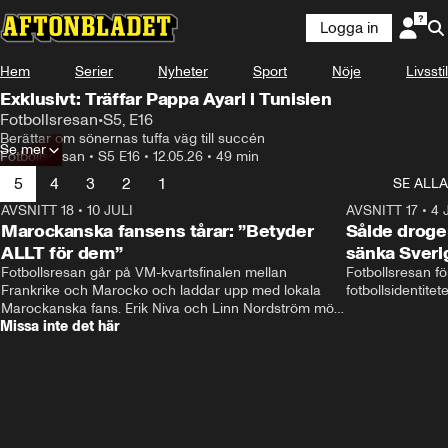
Logga in
Hem
Serier
Nyheter
Sport
Nöje
Livsstil
Exklusivt: Träffar Pappa Ayari i Tunisien
Fotbollsresan
•
S5, E16
Berättar om sönernas tuffa väg till succén
Se mer
Fotbollsresan
•
S5 E16
•
12.05.26
•
49 min
5
4
3
2
1
SE ALLA
AVSNITT 18
•
10 JULI
34:17
AVSNITT 17
•
4 
Marockanska fansens tårar: ”Betyder
Sålde droge
ALLT för dem”
sänka Sveri
Fotbollsresan går på VM-kvartsfinalen mellan 
Fotbollsresan fö
Frankrike och Marocko och laddar upp med lokala 
fotbollsidentitet
Marockanska fans. Erik Niva och Linn Nordström möts 
Missa inte det här
av stimmig frukost, tutande kycklingar och taxibil från 
Casablanca. 