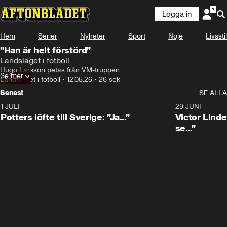
Logga in
Hem
Serier
Nyheter
Sport
Nöje
Livsstil
”Han är helt förstörd”
Landslaget i fotboll
Hugo Larsson petas från VM-truppen
Se mer
Landslaget i fotboll
•
12.05.26
•
26 sek
Senast
SE ALLA
1 JULI
0:30
29 JUNI
Potters löfte till Sverige: ”Ja...”
Victor Lindel
se...”