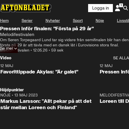
Logga in
Hem
Serier
Nyheter
Sport
Nöje
Livsstil
Pressen inför finalen: ”Första på 29 år”
Melodifestivalen
Om Søren Torpegaard Lund tar sig vidare från semifinalen blir han den 
första på 29 år att tävla med en dansk låt i Eurovisions stora final.
Se mer
Melodifestivalen
•
12.05.26
•
59 sek
Video
SE ALLA
12 MAJ
1:04
12 MAJ
Favorittippade Akylas: ”Är galet”
Pressen infö
Höjdpunkter
NÖJE
•
13 MAJ 2023
18:32
MELODIFESTIV
Markus Larsson: "Allt pekar på att det
Loreen till 
står mellan Loreen och Finland"