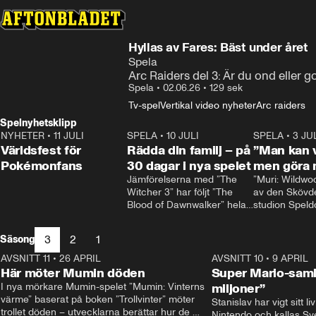
Hyllas av Fares: Bäst under året
Spela
Arc Raiders del 3: Är du ond eller g
Spela
•
02.06.26
•
129 sek
Tv-spel
Vertikal video nyheter
Arc raiders
Spelnyhetsklipp
NYHETER
•
11 JULI
0:58
SPELA
•
10 JULI
1:54
SPELA
•
3 JU
Världsfest för
Rädda din familj – på
”Man kan v
Pokémonfans
30 dagar i nya spelet
men göra 
Jämförelserna med ”The 
”Muri: Wildwoo
Witcher 3” har följt ”The 
av den Skövd
Blood of Dawnwalker” hela 
studion Speld
tiden.

Interactive, so
Rafał Jankowski, som jobbat 
första stora spe
3
2
1
Säsong
på båda spelen, skrattar åt 
Spelet handlar
dem.

mus som åker t
AVSNITT 11
•
26 APRIL
1:57
AVSNITT 10
•
9 APRIL
– Redan från början förstod 
förorenad ö för
Här möter Mumin döden
Super Mario-saml
vi att vi behövde vår egen 
rent den och 
I nya mörkare Mumin-spelet ”Mumin: Vinterns 
miljoner”
identitet, säger han.
gulliga varels
värme” baserat på boken ”Trollvinter” möter 
Stanislav har vigt sitt l
där.
trollet döden – utvecklarna berättar hur de 
Nintendo och kallas Sve