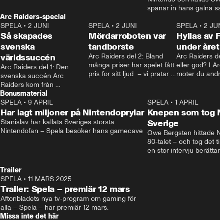
tänkte kring mörker för barn. • Mer: 
spanar in hans galna s
spela.aftonbladet.se • Kontakt: 
Arc Raiders-special
Linn som tatuerat in den
spela@aftonbladet.se
SPELA
•
2 JUNI
2:12
SPELA
•
2 JUNI
kropp. • Kontakt: spela@
1:50
SPELA
•
2 JU
Så skapades
Mördarroboten var
spela.aftonbladet.se
Hyllas av 
svenska
tandborste
under året
världssuccén
Arc Raiders del 2: Bland 
Arc Raiders de
många priser har spelet fått 
eller god? I A
Arc Raiders del 1: Den 
pris för sitt ljud  – vi pratar 
möter du andr
svenska succén Arc 
med teamet bakom om hur 
kan själv välja
Raiders kom från 
de jobbar.
Bonusmaterial
ingenstans och gjorde 
braksuccé – men vad är 
SPELA
•
9 APRIL
21:03
SPELA
•
1 APRIL
egentligen förklaringen 
Har lagt miljoner på Nintendoprylar
Knepen som tog N
bakom?
Stanislav har kallats Sveriges största 
Sverige
Nintendofan – Spela besöker hans gamecave
Owe Bergsten hittade N
80-talet – och tog det ti
en stor intervju berättar 
hur mycket han själv spe
mot höga priser och om
Trailer
ett Switch på stan. • Re
SPELA
•
11 MARS 2025
0:37
Hansson • Kontakt: spel
Trailer: Spela – premiär 12 mars
på spela.aftonbladet.se
Aftonbladets nya tv-program om gaming för 
alla – Spela – har premiär 12 mars.
Missa inte det här