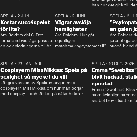
spela.aftonbladet.se
han hur det gick till, d
Mariostatyn och hur ha
6
SPELA
•
2 JUNI
2:15
SPELA
•
2 JUNI
succéspelet. • Kontakt:
2:14
SPELA
•
2 JU
Kostar succéspelet
Vägrar avslöja
Mer: spela.aftonbladet.
”Psykopat
för lite?
hemligheten
en galen j
Arc Raiders del 6: Det 
Arc Raiders: Hur går 
Arc Raiders del
förhållandevis låga priset är 
egentligen 
jordnöt gjorde
en av anledningarna till Arc 
matchmakingsystemet till? 
succé bland A
Raiders succé – men sattes 
Hamnar aggressiva med 
streamersarn
det FÖR lågt?
andra likasinnade? Vi pratar 
med utvecklarna och 
5
SPELA
•
23 JANUARI
7:06
SPELA
•
10 DEC. 2025
spekulerar själva.
Cosplayern MissMikkaa: Spela på
Emma ”Swebliss” 
sexighet så mycket du vill
bivit hackad, sta
Längre version av Spela-intervjun med 
spoofad
cosplayern MissMikkaa om hur man börjar 
Emma ”Swebliss” Bliss v
med cosplay – och tänker på säkerheten. • 
stora kvinnliga streamer
Kontakt: spela@aftonbladet.se / Mer gaming: 
snabbt blev utsatt för ”a
spela.aftonbladet.se
grejer: att bli hackad, s
spoofad. • Kontakt: spe