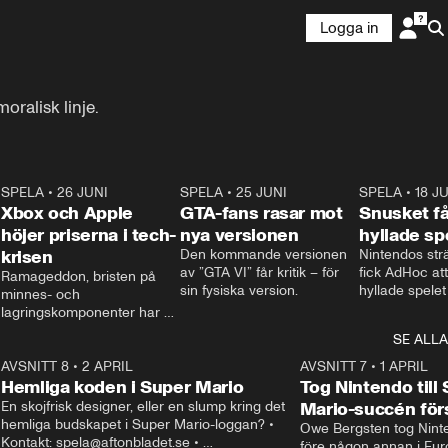
Logga in
oralisk linje.
8
SPELA
•
26 JUNI
1:05
SPELA
•
25 JUNI
1:20
SPELA
•
18 J
Xbox och Apple
GTA-fans rasar mot
Snusket få
höjer priserna i tech-
nya versionen
hyllade sp
krisen
Den kommande versionen 
Nintendos strä
av ”GTA VI” får kritik – för 
fick AdHoc att
Ramageddon, bristen på 
sin fysiska version.
hyllade spelet
minnes- och 
Nintendo Swit
lagringskomponenter har 
släpper de en
redan fått Sony och 
SE ALLA
som tar bort d
Nintendo att höja priset på 
rutorna.
8
Playstation och Switch 2. 
AVSNITT 8
•
2 APRIL
0:55
AVSNITT 7
•
1 APRIL
Nu höjer Microsoft priset på 
Hemliga koden i Super Mario
Tog Nintendo till
Xbox och Apple på Ipad och 
En skojfrisk designer, eller en slump kring det 
Mario-succén för
Macbook.
hemliga budskapet i Super Mario-loggan? • 
Owe Bergsten tog Ninten
Kontakt: spela@aftonbladet.se • 
före någon annan i Euro