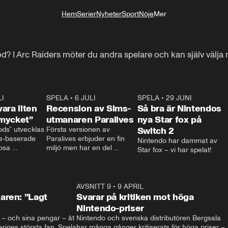
Hem
Serier
Nyheter
Sport
Nöje
Mer
Livsstil
od? I Arc Raiders möter du andra spelare och kan själv välja m
LI
2:07
SPELA
•
6 JULI
0:58
SPELA
•
29 JUNI
1:3
ara liten
Recension av Sims-
Så bra är Nintendos
mycket”
utmanaren Paralives
nya Star fox på
ds” utvecklas 
Första versionen av 
Switch 2
e-baserade 
Paralives erbjuder en fin 
Nintendo har dammat av 
osa 
miljö men har en del 
Star fox – vi har spelat!
m gör sitt 
buggar.
l.

 om en liten 
ill en 
1:43
AVSNITT 9
•
9 APRIL
1:2
 att tvätta 
aren: ”Lagt
Svarar på kritiken mot höga
rädda de 
Nintendo-priser
erna som bor 
iv – och sina pengar – åt 
Nintendo och svenska distributören Bergsala 
riges största fan, Spela 
har många gånger kritiserats för höga priser – 