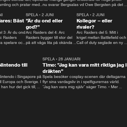
amling och pratar med 
nu svarar Bergsalas vd Owe Bergsten på det 
 lille rörmokaren på sin 
och avslöjar att han själv inte alls spelar så 
aftonbladet.se • Mer: 
NI
2:09
SPELA
•
2 JUNI
mycket. • Kontakt: spela@aftonbladet.se • 
2:25
SPELA
•
2 JUNI
1:4
Fares: Bäst
”Är du ond eller
Mer:spela.aftonbladet.se
Kollegor – eller
god?”
rivaler?
l 3: Är du ond 
Arc Raiders del 4: Arc 
Arc Raiders del 5: Mitt i 
rc Raiders 
Raiders bygger till stor del 
kriget mellan Battlefield och 
a spelare och 
på att våga lita på okända 
Call of duty seglade en ny 
 moralisk linje.
spelare – men det är lätt att 
lirare in och krossade allt 
bli huggen i ryggen.
motstånd. Men vad säger 
BF-bossen om 
28:48
SPELA
•
28 JANUARI
1:3
konkurrensen?
intendo till
Timo: ”Jag kan vara mitt riktiga jag i
dräkten”
intendo i Singapore på 
Spela besöker cosplay-scenen där deltagarna 
ll Europa och Sverige. I 
flyr sina vardagsliv in i spelfigurernas värld. 
han hur det gick till, 
”Jag kan vara mig själv” säger Timo. • Mer 
lar, svarar på kritiken 
spela på spela.agftonbladet.se, kontakt: 
 känslorna när han ser 
spela@aftonbladet.se.
porter: Andreas 
a@aftonbladet.se • Mer 