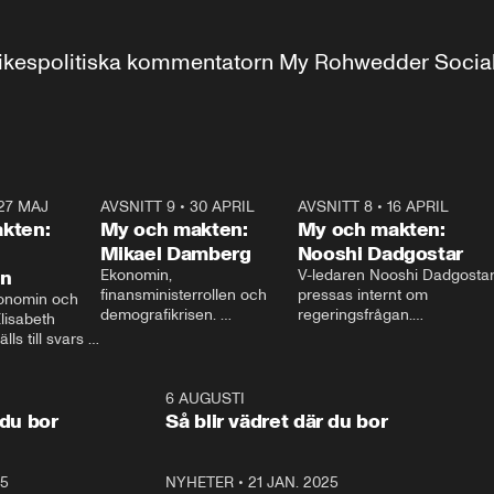
r inrikespolitiska kommentatorn My Rohwedder Soci
27 MAJ
3:51
AVSNITT 9
•
30 APRIL
24:00
AVSNITT 8
•
16 APRIL
25:1
kten:
My och makten:
My och makten:
Mikael Damberg
Nooshi Dadgostar
on
Ekonomin, 
V-ledaren Nooshi Dadgostar
finansministerrollen och 
pressas internt om 
onomin och 
demografikrisen. 
regeringsfrågan.

lisabeth 
Oppositionen ställs till svars 
I Aftonbladets 
ls till svars 
när Socialdemokraternas 
partiledarutfrågning ”My 
stern gästar 
Mikael Damberg gästar My 
och Makten” sätter hon ner 
My och Makten. 
och Makten. 
foten mot kritikerna:

1:06
6 AUGUSTI
1:0
– Vi ställer upp i val. Ska vi 
 du bor
Så blir vädret där du bor
vara med så sitter vi förstås 
25
1:22
NYHETER
•
21 JAN. 2025
0:5