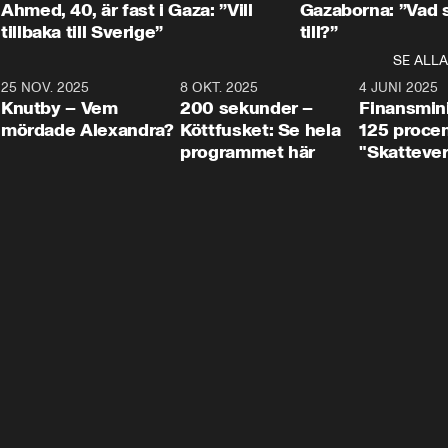
Thand Ring till
Ahmed, 40, är fast i Gaza: ”Vill
Gazaborna: ”Vad s
tillbaka till Sverige”
till?”
SE ALLA
3
25 NOV. 2025
31:05
8 OKT. 2025
4:29
4 JUNI 2025
Knutby – Vem
200 sekunder –
Finansmin
mördade Alexandra?
Köttfusket: Se hela
125 procent
programmet här
"Skattever
viktig uppg