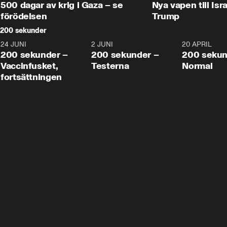
500 dagar av krig i Gaza – se
Nya vapen till Isr
förödelsen
Trump
200 sekunder
24 JUNI
5:00
2 JUNI
4:23
20 APRIL
200 sekunder –
200 sekunder –
200 sekun
Vaccinfusket,
Testerna
Normal
fortsättningen