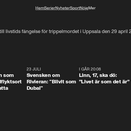
Hem
Serier
Nyheter
Sport
Nöje
Mer
Livsstil
ill livstids fängelse för trippelmordet i Uppsala den 29 april 
1:24
23 JULI
1:42
I GÅR 20:08
4:3
n som
Svensken om
Linn, 17, ska dö:
llflyktsort
Rivieran: "Blivit som
”Livet är som det är”
atta
Dubai"