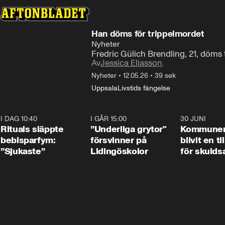
Han döms för trippelmordet
Nyheter
Fredric Gülich Brendling, 21, döms t
Av
Jessica Eliasson
.
Nyheter
•
12.05.26
•
39 sek
Uppsala
Livstids fängelse
I DAG 10:40
1:01
I GÅR 15:00
1:07
30 JUNI
Rituals släppte
”Underliga grytor"
Kommune
bebisparfym:
försvinner på
blivit en ti
”Sjukaste”
Lidingöskolor
för skulds