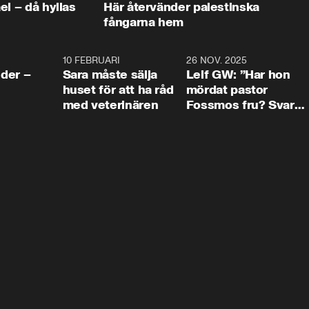
ael – då hyllas
Här återvänder palestinska
fångarna hem
4:24
10 FEBRUARI
4:13
26 NOV. 2025
8:1
der –
Sara måste sälja
Leif GW: ”Har hon
huset för att ha råd
mördat pastor
med veterinären
Fossmos fru? Svar
nej.”