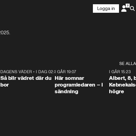
Logga in
2025.
SE ALLA
6
DAGENS VÄDER
•
I DAG 02:30
1:06
I GÅR 19:07
0:45
I GÅR 15:23
Så blir vädret där du
Här somnar
Albert, 8,
bor
programledaren – i
Kebnekaise
sändning
högre