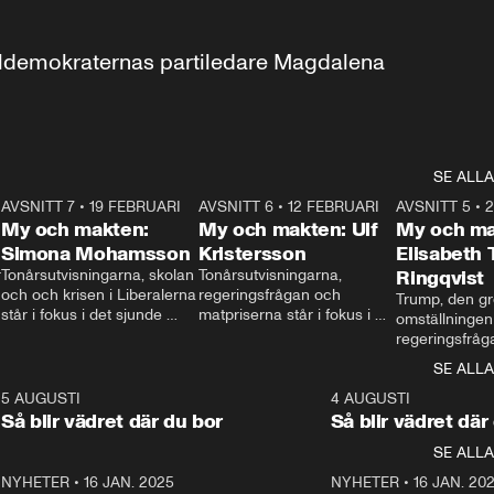
aldemokraternas partiledare Magdalena 
SE ALLA
7
AVSNITT 7
•
19 FEBRUARI
24:30
AVSNITT 6
•
12 FEBRUARI
27:30
AVSNITT 5
•
My och makten:
My och makten: Ulf
My och ma
Simona Mohamsson
Kristersson
Elisabeth
 
Tonårsutvisningarna, skolan 
Tonårsutvisningarna, 
Ringqvist
och och krisen i Liberalerna 
regeringsfrågan och 
Trump, den gr
står i fokus i det sjunde 
matpriserna står i fokus i 
omställningen
avsnittet av ”My och 
det sjätte avsnittet av ”My 
regeringsfråga
makten”. Se när 
och makten”. Se när 
centrum i det 
SE ALLA
Aftonbladets inrikespolitiska 
Aftonbladets inrikespolitiska 
avsnittet av ”
kommentator My 
kommentator My 
6
5 AUGUSTI
1:06
4 AUGUSTI
Makten”. Se nä
Rohwedder ställer 
Rohwedder ställer 
Så blir vädret där du bor
Så blir vädret där
Aftonbladets in
utbildnings- och 
statsminister Ulf Kristersson 
kommentator 
SE ALLA
integrationsminister Simona 
till svars.
Rohwedder stäl
Mohamsson till svars.
Centerpartiets
2
NYHETER
•
16 JAN. 2025
1:01
NYHETER
•
16 JAN. 20