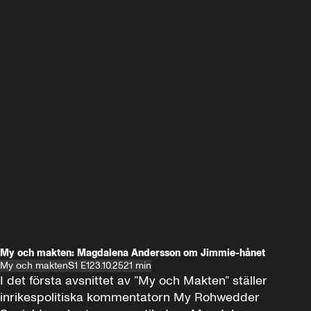
My och makten: Magdalena Andersson om Jimmie-hånet
My och makten
S1 E1
23.10.25
21 min
I det första avsnittet av ”My och Makten” ställer 
inrikespolitiska kommentatorn My Rohwedder 