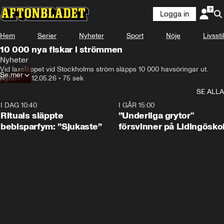
Logga in
Hem
Serier
Nyheter
Sport
Nöje
Livsstil
10 000 nya fiskar i strömmen
Nyheter
Vid laxsläppet vid Stockholms ström släpps 10 000 havsöringar ut.
Se mer
Nyheter
•
12.05.26
•
75 sek
SE ALLA
I DAG 10:40
1:01
I GÅR 15:00
Rituals släppte
”Underliga grytor"
bebisparfym: ”Sjukaste”
försvinner på Lidingösko