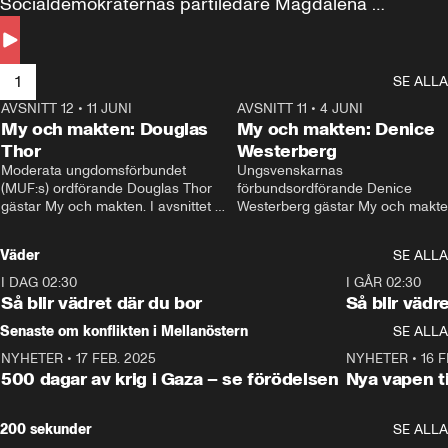
Socialdemokraternas partiledare Magdalena 
Andersson till svars.
1
SE ALLA
AVSNITT 12
•
11 JUNI
26:27
AVSNITT 11
•
4 JUNI
2
My och makten: Douglas
My och makten: Denice
Thor
Westerberg
Moderata ungdomsförbundet 
Ungsvenskarnas 
(MUF:s) ordförande Douglas Thor 
förbundsordförande Denice 
gästar My och makten. I avsnittet 
Westerberg gästar My och makten.
diskuteras tonårsutvisningarna och 
avsnittet diskuteras migrationsfrå
hur Moderaterna ska locka väljare till 
och hur SD ska locka kvinnliga 
Väder
SE ALLA
valet i höst. 
väljare. 
I DAG 02:30
1:06
I GÅR 02:30
Så blir vädret där du bor
Så blir vädr
Senaste om konflikten i Mellanöstern
SE ALLA
NYHETER
•
17 FEB. 2025
0:45
NYHETER
•
16 F
500 dagar av krig i Gaza – se förödelsen
Nya vapen ti
200 sekunder
SE ALLA