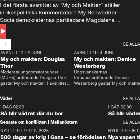
I det första avsnittet av ”My och Makten” ställer 
inrikespolitiska kommentatorn My Rohwedder 
Socialdemokraternas partiledare Magdalena 
Andersson till svars.
1
SE ALLA
AVSNITT 12
•
11 JUNI
26:27
AVSNITT 11
•
4 JUNI
2
My och makten: Douglas
My och makten: Denice
Thor
Westerberg
Moderata ungdomsförbundet 
Ungsvenskarnas 
(MUF:s) ordförande Douglas Thor 
förbundsordförande Denice 
gästar My och makten. I avsnittet 
Westerberg gästar My och makten.
diskuteras tonårsutvisningarna och 
avsnittet diskuteras migrationsfrå
hur Moderaterna ska locka väljare till 
och hur SD ska locka kvinnliga 
Väder
SE ALLA
valet i höst. 
väljare. 
I DAG 02:30
1:06
I GÅR 02:30
Så blir vädret där du bor
Så blir vädr
Senaste om konflikten i Mellanöstern
SE ALLA
NYHETER
•
17 FEB. 2025
0:45
NYHETER
•
16 F
500 dagar av krig i Gaza – se förödelsen
Nya vapen ti