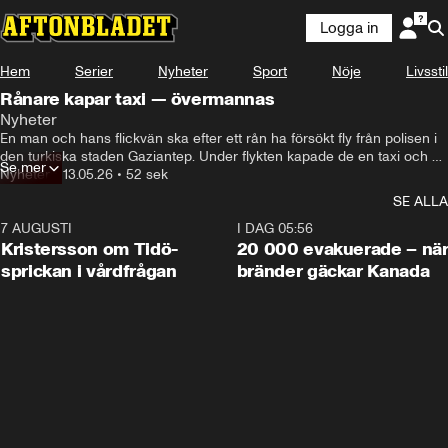
Logga in
Hem
Serier
Nyheter
Sport
Nöje
Livsstil
Rånare kapar taxi — övermannas
Nyheter
En man och hans flickvän ska efter ett rån ha försökt fly från polisen i 
den turkiska staden Gaziantep. Under flykten kapade de en taxi och 
Se mer
tog den 58-årige chauffören Ramazan Yildirim som gisslan.
Nyheter
•
13.05.26
•
52 sek
SE ALLA
7 AUGUSTI
0:42
I DAG 05:56
Kristersson om Tidö-
20 000 evakuerade – nä
sprickan i vårdfrågan
bränder gäckar Kanada