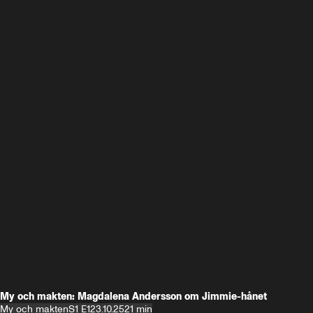
My och makten: Magdalena Andersson om Jimmie-hånet
My och makten
S1 E1
23.10.25
21 min