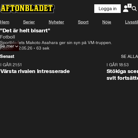
Logga in
Hem
Serier
Nyheter
Sport
Nöje
Livsstil
”Det är helt bisarrt”
Fotboll
Sportbladets Makoto Asahara ger sin syn på VM-truppen.
Se mer
Fotboll
•
12.05.26
•
63 sek
Senast
SE ALLA
I GÅR 21:51
0:31
I GÅR 18:53
Värsta rivalen intresserade
Stökiga sce
svit fortsätt