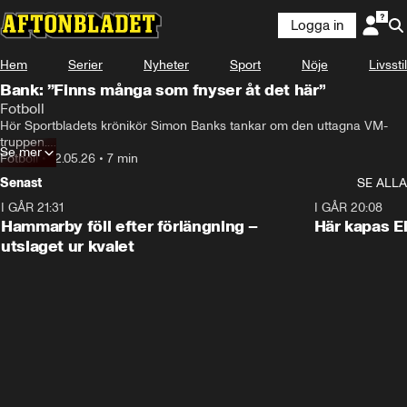
Logga in
Hem
Serier
Nyheter
Sport
Nöje
Livsstil
Bank: ”Finns många som fnyser åt det här”
Fotboll
Hör Sportbladets krönikör Simon Banks tankar om den uttagna VM-
truppen.

Se mer
Fotboll
•
12.05.26
•
7 min
Reporter: Linn Nordström
Senast
SE ALLA
I GÅR 21:31
1:28
I GÅR 20:08
Hammarby föll efter förlängning –
Här kapas El
utslaget ur kvalet