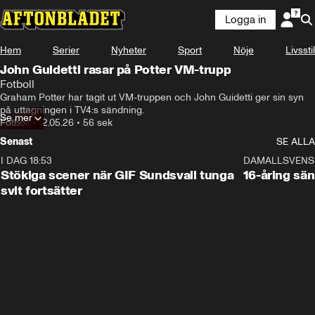
Logga in
Hem
Serier
Nyheter
Sport
Nöje
Livsstil
John Guidetti rasar på Potter VM-trupp
Fotboll
Graham Potter har tagit ut VM-truppen och John Guidetti ger sin syn 
på uttagningen i TV4:s sändning.
Se mer
Fotboll
•
12.05.26
•
56 sek
Senast
SE ALLA
I DAG 18:53
1:44
DAMALLSVENS
Stökiga scener när GIF Sundsvall tunga
16-åring sä
svit fortsätter