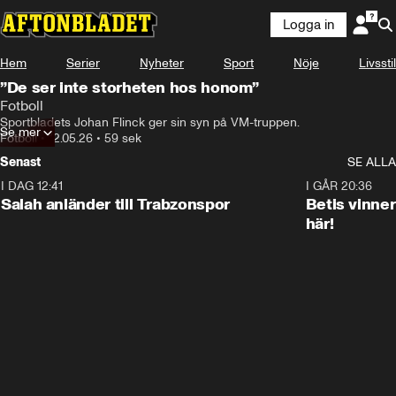
Logga in
Hem
Serier
Nyheter
Sport
Nöje
Livsstil
”De ser inte storheten hos honom”
Fotboll
Sportbladets Johan Flinck ger sin syn på VM-truppen.
Se mer
Fotboll
•
12.05.26
•
59 sek
Senast
SE ALLA
I DAG 12:41
0:42
I GÅR 20:36
Salah anländer till Trabzonspor
Betis vinne
här!