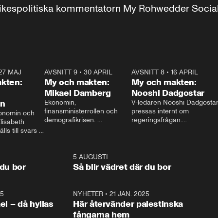
r inrikespolitiska kommentatorn My Rohwedder Soci
27 MAJ
3:51
AVSNITT 9
•
30 APRIL
24:00
AVSNITT 8
•
16 APRIL
25:1
kten:
My och makten:
My och makten:
Mikael Damberg
Nooshi Dadgostar
on
Ekonomin, 
V-ledaren Nooshi Dadgostar
finansministerrollen och 
pressas internt om 
onomin och 
demografikrisen. 
regeringsfrågan.

lisabeth 
Oppositionen ställs till svars 
I Aftonbladets 
ls till svars 
när Socialdemokraternas 
partiledarutfrågning ”My 
stern gästar 
Mikael Damberg gästar My 
och Makten” sätter hon ner 
My och Makten. 
och Makten. 
foten mot kritikerna:

1:06
5 AUGUSTI
1:0
– Vi ställer upp i val. Ska vi 
 du bor
Så blir vädret där du bor
vara med så sitter vi förstås 
25
1:22
NYHETER
•
21 JAN. 2025
0:5
ael – då hyllas
Här återvänder palestinska
fångarna hem