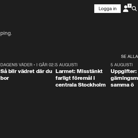
Logga in
nping.
SE ALLA
1
DAGENS VÄDER
•
I GÅR 02:30
1:06
5 AUGUSTI
0:35
5 AUGUSTI
Så blir vädret där du
Larmet: Misstänkt
Uppgifter:
bor
farligt föremål i
gärningsm
centrala Stockholm
samma ö