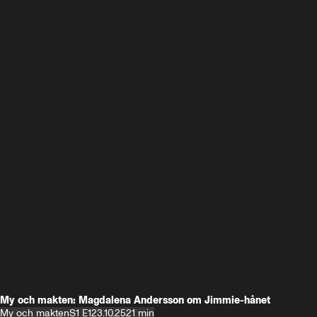
My och makten: Magdalena Andersson om Jimmie-hånet
My och makten
S1 E1
23.10.25
21 min