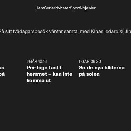
Hem
Serier
Nyheter
Sport
Nöje
Mer
Livsstil
På sitt tvådagarsbesök väntar samtal med Kinas ledare Xi Ji
0:45
I GÅR 10:16
1:26
I GÅR 08:20
0:3
as
Per-Inge fast i
Se de nya bilderna
på
hemmet – kan inte
på solen
komma ut