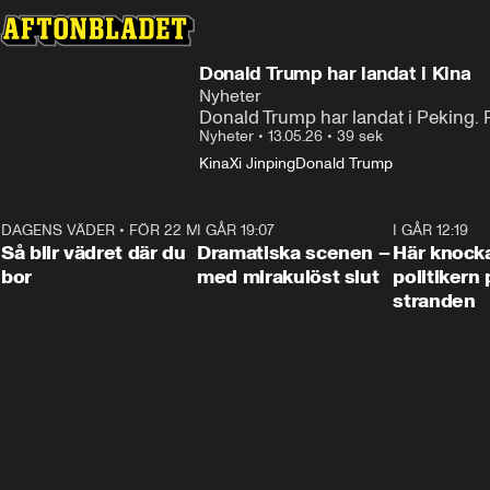
Donald Trump har landat i Kina
Nyheter
Donald Trump har landat i Peking. 
Nyheter
•
13.05.26
•
39 sek
Kina
Xi Jinping
Donald Trump
DAGENS VÄDER
•
FÖR 22 MIN SEN
1:06
I GÅR 19:07
0:42
I GÅR 12:19
Så blir vädret där du
Dramatiska scenen –
Här knock
bor
med mirakulöst slut
politikern 
stranden