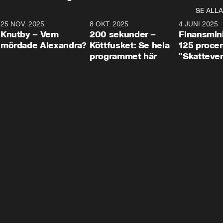
SE ALLA
3
25 NOV. 2025
31:05
8 OKT. 2025
4:29
4 JUNI 2025
Knutby – Vem
200 sekunder –
Finansmin
mördade Alexandra?
Köttfusket: Se hela
125 procent
programmet här
"Skattever
viktig uppg