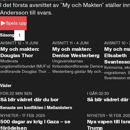
I det första avsnittet av ”My och Makten” ställe
Andersson till svars.
Spela upp
1
Säsong
AVSNITT 12
•
11 JUNI
26:27
AVSNITT 11
•
4 JUNI
23:40
AVSNITT 10
•
My och makten:
My och makten:
My och ma
Douglas Thor
Denice Westerberg
Elisabeth
Moderata 
Ungsvenskarnas 
Svantess
ungdomsförbundet (MUF:s) 
förbundsordförande Denice 
Kvinnorna, ek
ordförande Douglas Thor 
Westerberg gästar My och 
migrationen. E
gästar My och makten. I 
makten. I avsnittet 
Svantesson stäl
avsnittet diskuteras 
diskuteras migrationsfrågan 
när finansmini
Väder
tonårsutvisningarna och hur 
och hur SD ska locka 
Moderaterna ska locka 
kvinnliga väljare. 
FÖR 22 MIN SEN
1:06
I GÅR 02:30
väljare till valet i höst. 
Så blir vädret där du bor
Så blir vädret där
Senaste om konflikten i Mellanöstern
NYHETER
•
17 FEB. 2025
0:45
NYHETER
•
16 FEB. 20
500 dagar av krig i Gaza – se
Nya vapen till Isr
förödelsen
Trump