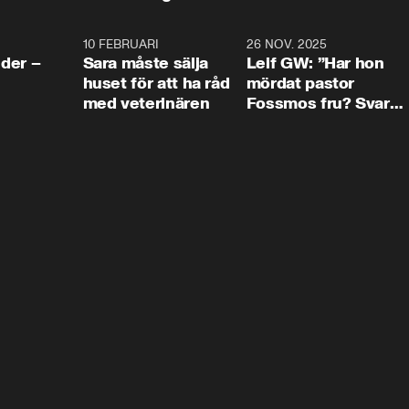
4:24
10 FEBRUARI
4:13
26 NOV. 2025
8:1
der –
Sara måste sälja
Leif GW: ”Har hon
huset för att ha råd
mördat pastor
med veterinären
Fossmos fru? Svar
nej.”