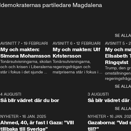
aldemokraternas partiledare Magdalena 
SE ALLA
7
AVSNITT 7
•
19 FEBRUARI
24:30
AVSNITT 6
•
12 FEBRUARI
27:30
AVSNITT 5
•
My och makten:
My och makten: Ulf
My och ma
Simona Mohamsson
Kristersson
Elisabeth
 
Tonårsutvisningarna, skolan 
Tonårsutvisningarna, 
Ringqvist
och och krisen i Liberalerna 
regeringsfrågan och 
Trump, den gr
står i fokus i det sjunde 
matpriserna står i fokus i 
omställningen
avsnittet av ”My och 
det sjätte avsnittet av ”My 
regeringsfråga
makten”. Se när 
och makten”. Se när 
centrum i det 
SE ALLA
Aftonbladets inrikespolitiska 
Aftonbladets inrikespolitiska 
avsnittet av ”
kommentator My 
kommentator My 
6
4 AUGUSTI
1:06
3 AUGUSTI
Makten”. Se nä
Rohwedder ställer 
Rohwedder ställer 
Så blir vädret där du bor
Så blir vädret där
Aftonbladets in
utbildnings- och 
statsminister Ulf Kristersson 
kommentator 
SE ALLA
integrationsminister Simona 
till svars.
Rohwedder stäl
Mohamsson till svars.
Centerpartiets
2
NYHETER
•
16 JAN. 2025
1:01
NYHETER
•
16 JAN. 20
Thand Ring till
Ahmed, 40, är fast i Gaza: ”Vill
Gazaborna: ”Vad s
tillbaka till Sverige”
till?”